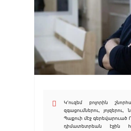
Կ՚ուզեմ բոլորին շնորհ
զգացումներու, յոյզերու,
Պաքուի մէջ գերեվարուած 
դիմատետրեան էջին հ