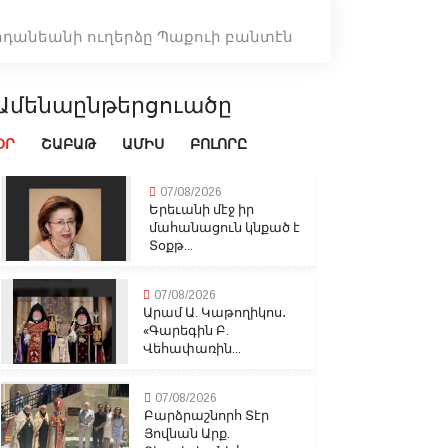
արդանեանի ուղերձը Պաքուի բանտէն
Ամենաընթերցուածը
ՕՐ
ՇԱԲԱԹ
ԱՄԻՍ
ԲՈԼՈՐԸ
07/08/2026
Երեւանի մէջ իր
մահանացուն կնքած է
Տօքթ...
07/08/2026
Արամ Ա. Կաթողիկոս․
«Գարեգին Բ.
Վեհափառին...
07/08/2026
Բարձրաշնորհ Տէր
Յովնան Արք.