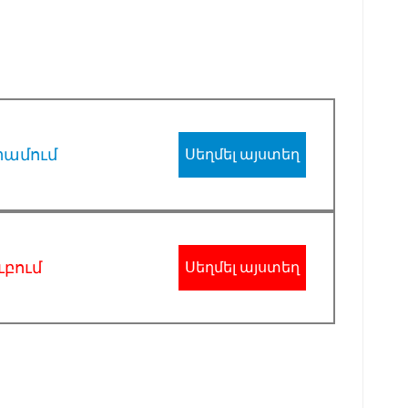
րամում
Սեղմել այստեղ
ւբում
Սեղմել այստեղ