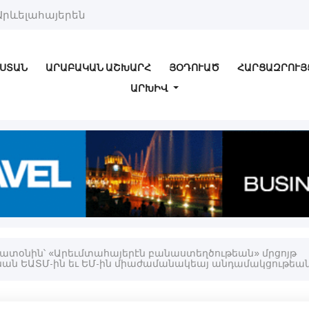
Արևելահայերեն
ՍՏԱՆ
ԱՐԱԲԱԿԱՆ ԱՇԽԱՐՀ
ՅՕԴՈՒԱԾ
ՀԱՐՑԱԶՐՈՒՅ
ԱՐԽԻՎ
ատօնին՝ «Արեւմտահայերէն բանաստեղծութեան» մրցոյթ