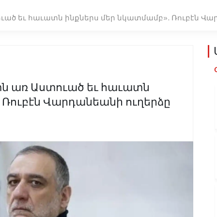
ուած եւ հաւատն ինքներս մեր նկատմամբ». Ռուբէն Վ
տն առ Աստուած եւ հաւատն
 Ռուբէն Վարդանեանի ուղերձը