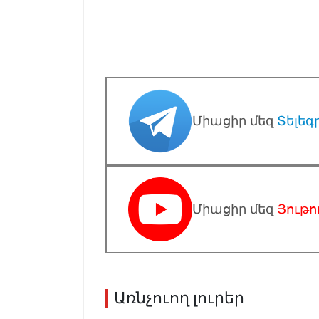
Միացիր մեզ
Տելեգ
Միացիր մեզ
Յութո
Առնչուող լուրեր