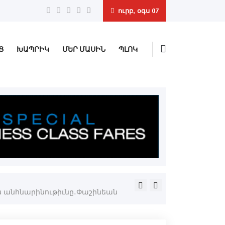
ուրբ, օգս 07
Ց
ԽԱՊՐԻԿ
ՄԵՐ ՄԱՍԻՆ
ՊԼՈԿ
Այսօր ժամը 15:00 էն «Ուժ
Նարեկ Կարապետեան