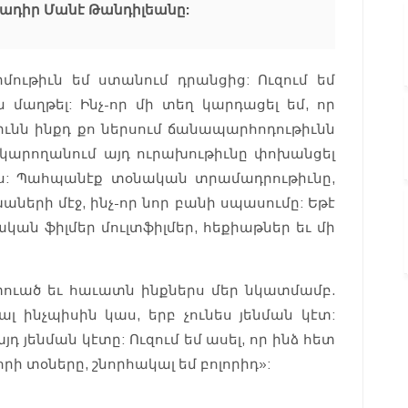
ադիր Մանէ Թանդիլեանը:
րմութիւն եմ ստանում դրանցից: Ուզում եմ
մաղթել: Ինչ-որ մի տեղ կարդացել եմ, որ
նն ինքդ քո ներսում ճանապարհոդութիւնն
 կարողանում այդ ուրախութիւնը փոխանցել
 ես: Պահպանէք տօնական տրամադրութիւնը,
աների մէջ, ինչ-որ նոր բանի սպասումը: Եթէ
կան ֆիլմեր մուլտֆիլմեր, հեքիաթներ եւ մի
տուած եւ հաւատն ինքներս մեր նկատմամբ.
լ ինչպիսին կաս, երբ չունես յենման կէտ:
յդ յենման կէտը: Ուզում եմ ասել, որ ինձ հետ
լորի տօները, շնորհակալ եմ բոլորիդ»: