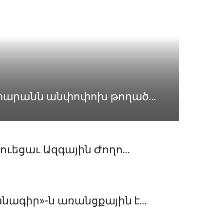
տարանն անփոփոխ թողած...
ւեցաւ Ազգային Ժողո...
ագիր»-ն առանցքային է...