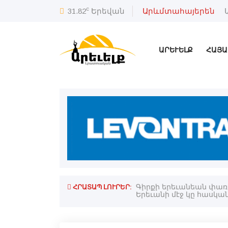
c
31.82
Երեվան
Արևմտահայերեն
ԱՐԵՒԵԼՔ
ՀԱՅԱ
ՀՐԱՏԱՊ ԼՈՒՐԵՐ:
թեան անհնարինութիւնը․Փաշինեան
Գիրքի երեւանեան փառ