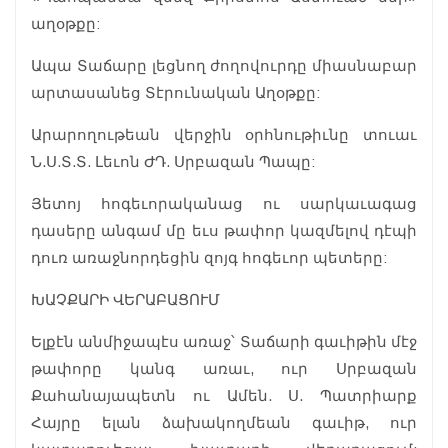
աղօթքը:
Ապա Տաճարը լեցնող ժողովուրդը միասնաբար
արտասանեց Տէրունական Աղօթքը:
Արարողութեան վերջին օրհնութիւնը տուաւ
Ն.Ս.Տ.Տ. Լեւոն ԺԴ. Սրբազան Պապը:
Յետոյ հոգեւորականաց ու սարկաւագաց
դասերը անգամ մը եւս թափոր կազմելով դէպի
դուռ առաջնորդեցին զոյգ հոգեւոր պետերը:
ԽԱՉՔԱՐԻ ՎԵՐԱԲԱՑՈՒՄ
Ելքէն անմիջապէս առաջ՝ Տաճարի գաւիթին մէջ
թափորը կանգ առաւ, ուր Սրբազան
Քահանայապետն ու Ամեն. Ս. Պատրիարք
Հայրը ելան ձախակողմեան գաւիթ, ուր