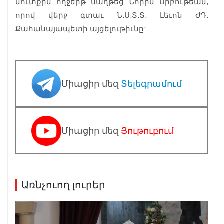
մուտքին ողջերթ մաղթեց Նորին Սրբութեան,
որով վերջ գտաւ Ն.Ս.Տ.Տ. Լեւոն ԺԴ.
Քահանայապետի այցելութիւնը:
Միացիր մեզ
Տելեգրամում
Միացիր մեզ
Յութուբում
Առնչուող լուրեր