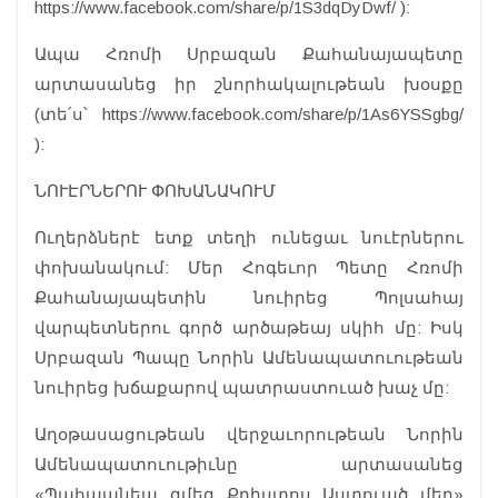
https://www.facebook.com/share/p/1S3dqDyDwf/ ):
Ապա Հռոմի Սրբազան Քահանայապետը
արտասանեց իր շնորհակալութեան խօսքը
(տե՛ս՝ https://www.facebook.com/share/p/1As6YSSgbg/
):
ՆՈՒԷՐՆԵՐՈՒ ՓՈԽԱՆԱԿՈՒՄ
Ուղերձներէ ետք տեղի ունեցաւ նուէրներու
փոխանակում: Մեր Հոգեւոր Պետը Հռոմի
Քահանայապետին նուիրեց Պոլսահայ
վարպետներու գործ արծաթեայ սկիհ մը: Իսկ
Սրբազան Պապը Նորին Ամենապատուութեան
նուիրեց խճաքարով պատրաստուած խաչ մը:
Աղօթասացութեան վերջաւորութեան Նորին
Ամենապատուութիւնը արտասանեց
«Պահպանեա զմեզ Քրիստոս Աստուած մեր»