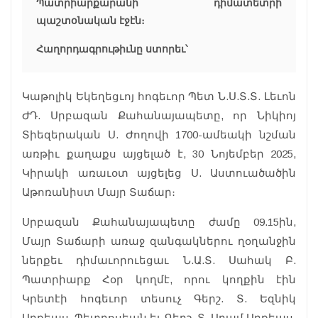
Պատրիարքարանի դիմատետրի
պաշտօնական էջէն։
Հաղորդագրութիւնը ստորեւ՝
Կաթոլիկ Եկեղեցւոյ հոգեւոր Պետ Ն.Ս.Տ.Տ. Լեւոն
ԺԴ. Սրբազան Քահանայապետը, որ Նիկիոյ
Տիեզերական Ս. Ժողովի 1700-ամեակի նշման
առթիւ քաղաքս այցելած է, 30 Նոյեմբեր 2025,
Կիրակի առաւօտ այցելեց Ս. Աստուածածին
Աթոռանիստ Մայր Տաճար։
Սրբազան Քահանայապետը ժամը 09.15ին,
Մայր Տաճարի առաջ զանգակներու ղօղանջին
ներքեւ դիմաւորուեցաւ Ն.Ա.Տ. Սահակ Բ.
Պատրիարք Հօր կողմէ, որու կողքին էին
Կրետէի հոգեւոր տեսուչ Գերշ. Տ. Եզնիկ
Արքեպս. Պետրոսեան եւ Գերշ. Տ. Արամ Արքեպս.