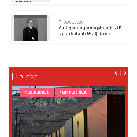
08/08/2026
Հանդիսապետութեամբ ԱՄՆ
Արեւմտեան Թեմի Առա...
Լուրեր
Հայաստան
#Ատրպէյճան