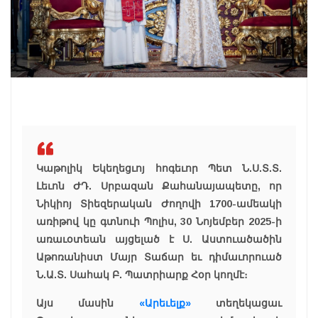
Կաթոլիկ Եկեղեցւոյ հոգեւոր Պետ Ն.Ս.Տ.Տ.
Լեւոն ԺԴ. Սրբազան Քահանայապետը, որ
Նիկիոյ Տիեզերական Ժողովի 1700-ամեակի
առիթով կը գտնուի Պոլիս, 30 Նոյեմբեր 2025-ի
առաւօտեան այցելած է Ս. Աստուածածին
Աթոռանիստ Մայր Տաճար եւ դիմաւորուած
Ն.Ա.Տ. Սահակ Բ. Պատրիարք Հօր կողմէ։
Այս մասին
«Արեւելք»
տեղեկացաւ