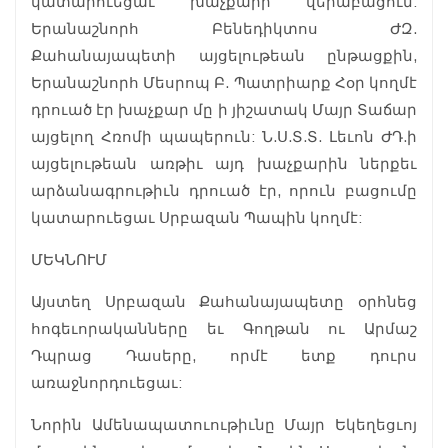
կատարուեցաւ խաչքարի վերաբացում:
Երանաշնորհ Բենեդիկտոս ԺԶ.
Քահանայապետի այցելութեան ընթացքին,
Երանաշնորհ Մեսրոպ Բ. Պատրիարք Հօր կողմէ
դրուած էր խաչքար մը ի յիշատակ Մայր Տաճար
այցելող Հռոմի պապերուն: Ն.Ս.Տ.Տ. Լեւոն ԺԴ.ի
այցելութեան առթիւ այդ խաչքարին ներքեւ
արձանագրութիւն դրուած էր, որուն բացումը
կատարուեցաւ Սրբազան Պապին կողմէ:
ՄԵԿՆՈՒՄ
Այստեղ Սրբազան Քահանայապետը օրհնեց
հոգեւորականները եւ Գողթան ու Արմաշ
Դպրաց Դասերը, որմէ ետք դուրս
առաջնորդուեցաւ:
Նորին Ամենապատուութիւնը Մայր Եկեղեցւոյ