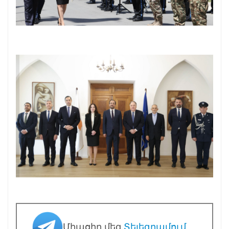
Միացիր մեզ
Տելեգրամում