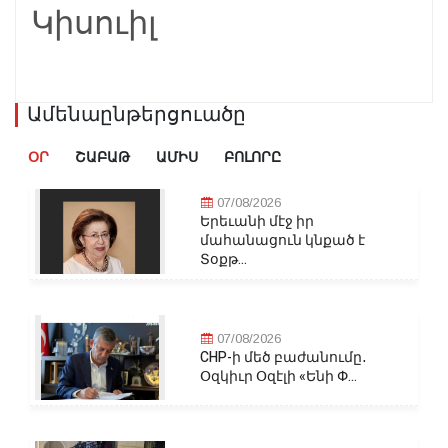
Կիսուիլ
Ամենաընթերցուածը
ՕՐ
ՇԱԲԱԹ
ԱՄԻՍ
ԲՈԼՈՐԸ
07/08/2026
Երեւանի մէջ իր
մահանացուն կնքած է
Տօքթ...
07/08/2026
CHP-ի մեծ բաժանումը․
Օզկիւր Օզէլի «Ենի Փ...