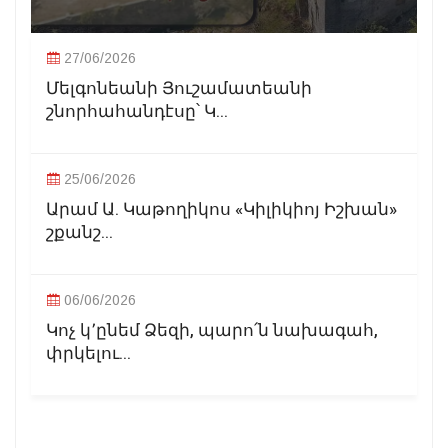
27/06/2026
Մելգոնեանի Յուշամատեանի
շնորհահանդէսը՝ Կ...
25/06/2026
Արամ Ա. Կաթողիկոս «Կիլիկիոյ Իշխան»
շքանշ...
06/06/2026
Կոչ կ՚ընեմ Ձեզի, պարո՛ն նախագահ,
փրկելու...