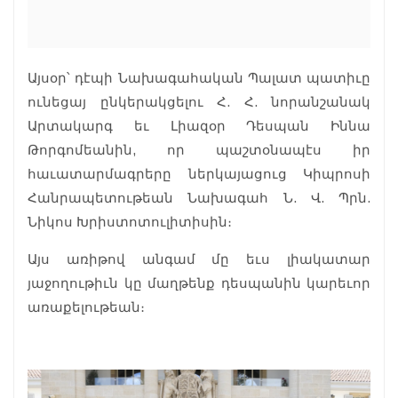
Այսօր՝ դէպի Նախագահական Պալատ պատիւը
ունեցայ ընկերակցելու Հ. Հ. նորանշանակ
Արտակարգ եւ Լիազօր Դեսպան Իննա
Թորգոմեանին, որ պաշտօնապէս իր
հաւատարմագրերը ներկայացուց Կիպրոսի
Հանրապետութեան Նախագահ Ն. Վ. Պրն.
Նիկոս Խրիստոտուլիտիսին։
Այս առիթով անգամ մը եւս լիակատար
յաջողութիւն կը մաղթենք դեսպանին կարեւոր
առաքելութեան։