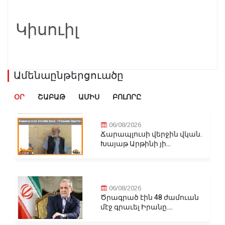
Կիսուիլ
Ամենաընթերցուածը
ՕՐ
ՇԱԲԱԹ
ԱՄԻՍ
ԲՈԼՈՐԸ
06/08/2026
Ճարապլուսի վերջին վկան.
Խայաթ Արթինի յի...
06/08/2026
Ծրագրած էին 48 ժամուան
մէջ գրաւել Իրանը....