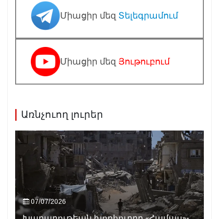
Միացիր մեզ
Տելեգրամում
Միացիր մեզ
Յութուբում
Առնչուող լուրեր
07/07/2026
Խաղաղութեան խորհուրդը «Համաս»-