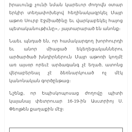
իրաւունք չունի նման կարեւոր ժողովն օտար
երկիր տեղափոխելով հեղինակազրկել Մայր
աթոռ Սուրբ Էջմիածինը եւ վարկաբեկել հայոց
պետականութիւնը»,- յայտարարած են անոնք։
Նաեւ պնդած են, որ համակարգող խորհուրդի
եւ անոր միացած եկեղեցականներու
արծարծած խնդիրներուն Մայր աթոռի կողմէ
առ այսօր որեւէ արձագանգ չէ եղած, ատոնց
վերաբերեալ չէ ձեռնարկուած ոչ մէկ
կանոնական գործընթաց։
Նշենք, որ Եպիսկոպոսաց ժողովը պիտի
կայանայ փետրուար 16-19-ին Ասւտրիոյ Ս.
Փեոլթեն քաղաքին մէջ։