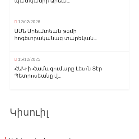
պատկանիր Արեւմ...
12/02/2026
ԱՄՆ Արեւմտեան թեմի
հոգեւորականաց տարեկան...
15/12/2025
ՀԱԿ-ի Համագումարը Լեւոն Տէր
Պետրոսեանը վ...
Կիսուիլ