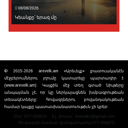
08/08/2026
Կեանքը՝ երազ մը
© 2015-2026 arevelk.am «Արեւելք» լրատուականէն
մէջբերումներու յղումը կատարելը պարտադիր է
(www.arevelk.am): Կայքին մէջ տեղ գտած նիւթերը
անպայման չէ, որ կը ներկայացնեն խմբագրութեան
տեսակէտները: Գովազդներու բովանդակութեան
համար կայքը պատասխանատուութիւն չի կրեր:
Հեռ՝ 077-556870
Էլ. փոստ՝ Arevelk1@gmail.com
Գովազդի համար զանգահարել`077-556870