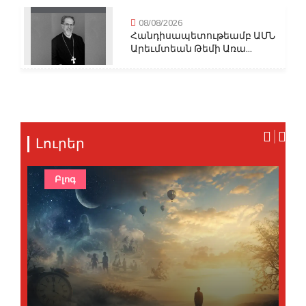
08/08/2026
Հանդիսապետութեամբ ԱՄՆ
Արեւմտեան Թեմի Առա...
Լուրեր
Բլոգ