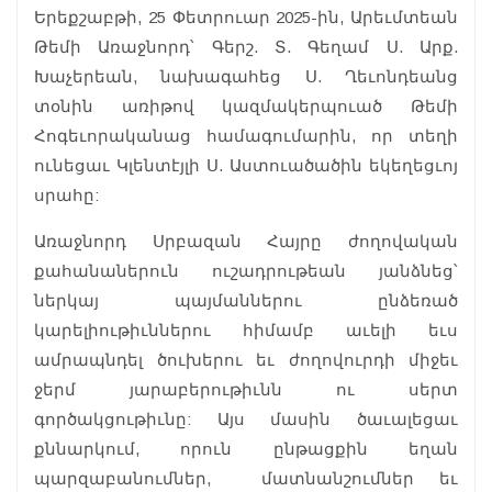
Երեքշաբթի, 25 Փետրուար 2025-ին, Արեւմտեան
Թեմի Առաջնորդ՝ Գերշ. Տ. Գեղամ Ս. Արք.
Խաչերեան, նախագահեց Ս. Ղեւոնդեանց
տօնին առիթով կազմակերպուած Թեմի
Հոգեւորականաց համագումարին, որ տեղի
ունեցաւ Կլենտէյլի Ս. Աստուածածին եկեղեցւոյ
սրահը:
Առաջնորդ Սրբազան Հայրը ժողովական
քահանաներուն ուշադրութեան յանձնեց՝
ներկայ պայմաններու ընձեռած
կարելիութիւններու հիմամբ աւելի եւս
ամրապնդել ծուխերու եւ ժողովուրդի միջեւ
ջերմ յարաբերութիւնն ու սերտ
գործակցութիւնը: Այս մասին ծաւալեցաւ
քննարկում, որուն ընթացքին եղան
պարզաբանումներ, մատնանշումներ եւ