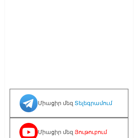
Միացիր մեզ
Տելեգրամում
Միացիր մեզ
Յութուբում