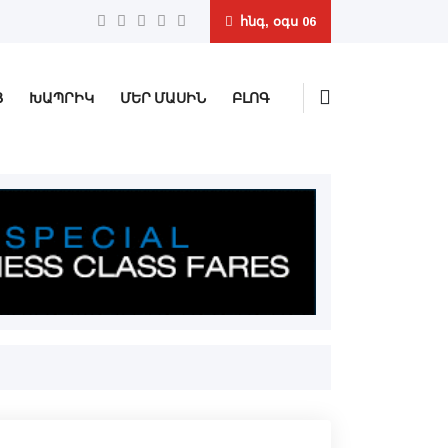
հնգ, օգս 06
Ց
ԽԱՊՐԻԿ
ՄԵՐ ՄԱՍԻՆ
ԲԼՈԳ