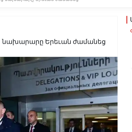
ց նախարարը Երեւան ժամանեց