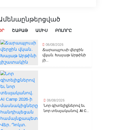
Ամենաընթերցված
ՕՐ
ՇԱԲԱԹ
ԱՄԻՍ
ԲՈԼՈՐԸ
06/08/2026
Ճարապլուսի վերջին
վկան. Խայաթ Արթինի
յի...
06/08/2026
Նոր գիտելիքներով եւ
նոր տեսլականով. AI C...