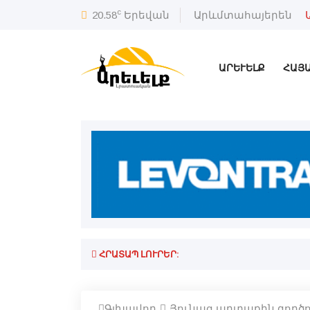
c
20.58
Երեվան
Արևմտահայերեն
ԱՐԵՒԵԼՔ
ՀԱՅ
ՀՐԱՏԱՊ ԼՈՒՐԵՐ:
Գլխավոր
Յունաց արտաքին գործ