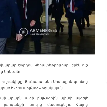
խարար Եորղոս Կերափեթրիթիսը, երէկ ուշ
ց Երեւան։
ի թղթակիցը, Յունաստանի Արտաքին գործոց
րած է «Զուարթնոց» օդակայան։
նախարարն այցի ընթացքին պիտի այցելէ
ր՝ յարգանքի տուրք մատուցելու Հայոց