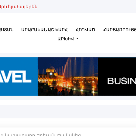
Արևելահայերեն
ԱՍՏԱՆ
ԱՐԱԲԱԿԱՆ ԱՇԽԱՐՀ
ՀՈԴՎԱԾ
ՀԱՐՑԱԶՐՈՒՅ
ԱՐԽԻՎ
ոց նախարարը Երեւան ժամանեց