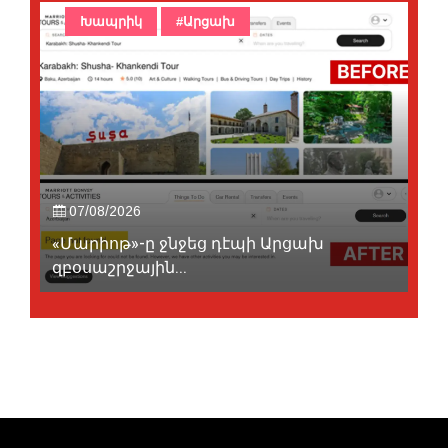
Խապրիկ
#Արցախ
07/08/2026
«Մարիոթ»-ը ջնջեց դէպի Արցախ
զբօսաշրջային...