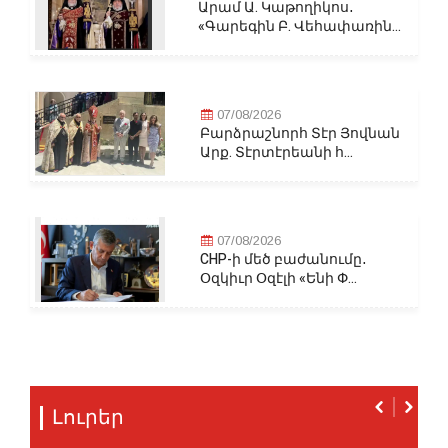
Արամ Ա. Կաթողիկոս․
«Գարեգին Բ. Վեհափառին...
07/08/2026
Բարձրաշնորհ Տէր Յովնան
Արք. Տէրտէրեանի հ...
07/08/2026
CHP-ի մեծ բաժանումը․
Օզկիւր Օզէլի «Ենի Փ...
Լուրեր