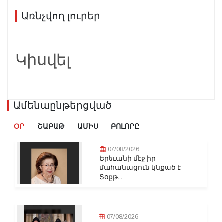
Առնչվող լուրեր
Կիսվել
Ամենաընթերցված
ՕՐ
ՇԱԲԱԹ
ԱՄԻՍ
ԲՈԼՈՐԸ
07/08/2026
Երեւանի մէջ իր
մահանացուն կնքած է
Տօքթ...
07/08/2026