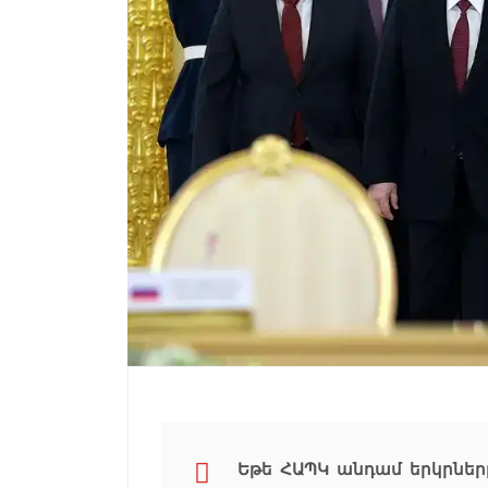
Եթե ՀԱՊԿ անդամ երկրներ