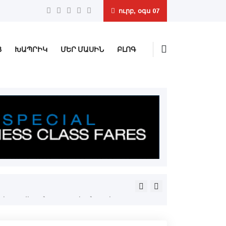
ուրբ, օգս 07
Ց
ԽԱՊՐԻԿ
ՄԵՐ ՄԱՍԻՆ
ԲԼՈԳ
Ամբողջն ավելի մեծ է, քան 