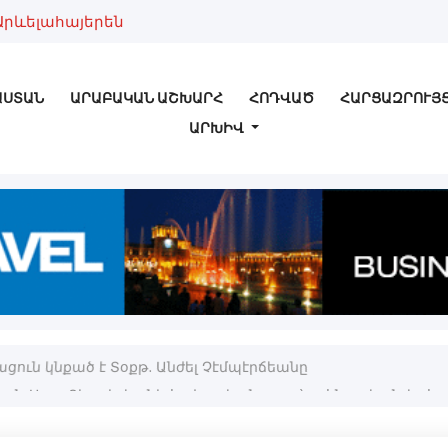
Արևելահայերեն
ԱՍՏԱՆ
ԱՐԱԲԱԿԱՆ ԱՇԽԱՐՀ
ՀՈԴՎԱԾ
ՀԱՐՑԱԶՐՈՒՅ
ԱՐԽԻՎ
ցուն կնքած է Տօքթ. Անժել Չէմպէրճեանը