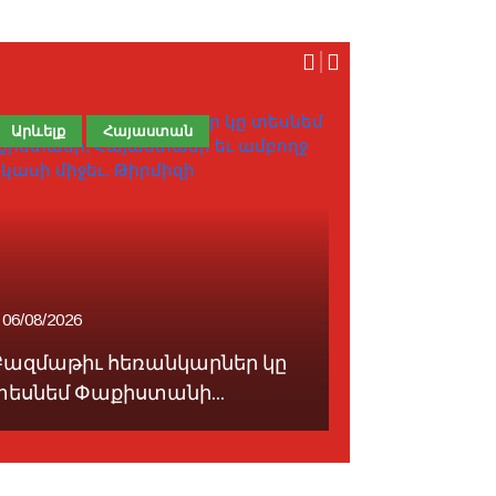
Արևելք
Հայաստան
Ի՞նչ Գրեցին
06/08/2026
07/08/2026
Բազմաթիւ հեռանկարներ կը
CHP-ի մեծ
տեսնեմ Փաքիստանի...
Օզէլի «Ենի 