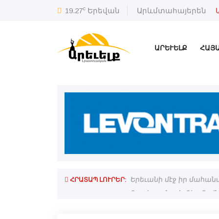
c
19.27
Երեվան
Արևմտահայերեն
ԱՐԵՒԵԼՔ
ՀԱՅ
ՀՐԱՏԱՊ ԼՈՒՐԵՐ:
ւ հոգեւոր վերանորոգութեան առիթ
Երեւանի մէջ իր մահանա