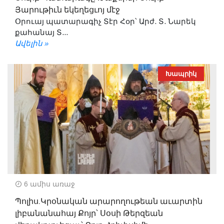
Յարութիւն եկեղեցւոյ մէջ
Օրուայ պատարագիչ Տէր Հօր՝ Արժ. Տ. Նարեկ
քահանայ Տ...
Ավելին »
Խապրիկ
6 ամիս առաջ
Պոլիս.Կրօնական արարողութեան աւարտին
լիբանանահայ Քոյր՝ Սօսի Թերզեան