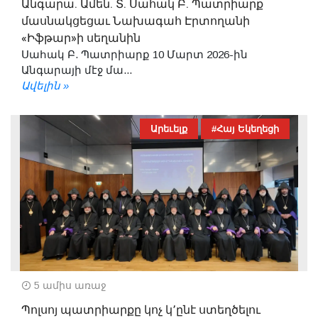
Անգարա. Ամեն. Տ. Սահակ Բ. Պատրիարք
մասնակցեցաւ Նախագահ Էրտողանի
«Իֆթար»ի սեղանին
Սահակ Բ. Պատրիարք 10 Մարտ 2026-ին
Անգարայի մէջ մա...
Ավելին »
Արեւելք
#Հայ Եկեղեցի
5 ամիս առաջ
Պոլսոյ պատրիարքը կոչ կ՚ընէ ստեղծելու