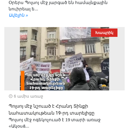
Օրերս Պոլսոյ մէջ յարգած են համայնքային
նուիրեալ ե...
Ավելին »
Խապրիկ
6 ամիս առաջ
Պոլսոյ մէջ նշուած է Հրանդ Տինքի
նահատակութեան 19-րդ տարելիցը
Պոլսոյ մէջ ոգեկոչուած է 19 տարի առաջ
«Ակօս&...