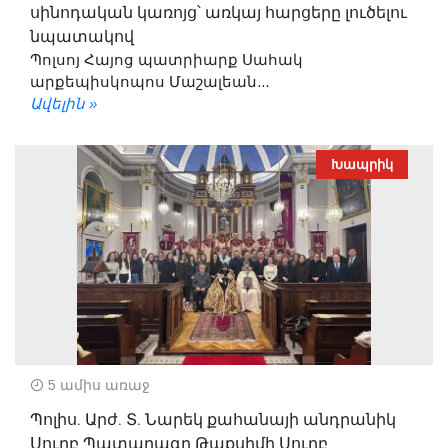
սինոդական կառոյց՝ առկայ հարցերը լուծելու
նպատակով
Պոլսոյ Հայոց պատրիարք Սահակ
արքեպիսկոպոս Մաշալեան...
Ավելին »
Խապրիկ
5 ամիս առաջ
Պոլիս. Արժ. Տ. Նարեկ քահանայի անդրանիկ
Սուրբ Պատարագը Թաքսիմի Սուրբ