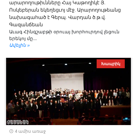
արարողութիւնները Հայ Կաթողիկէ Յ.
Ոսկեբերան եկեղեցւոյ մէջ. Արարողութեանց
նախագահած է Գերպ. Վարդան ծ.թ.վ.
Գազանճեան
Աւագ Հինգշաբթի օրուայ խորհուրդով լեցուն
երեկոյ մը...
Ավելին »
Խապրիկ
4 ամիս առաջ