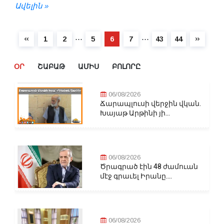
Ավելին »
⋯
⋯
1
2
5
6
7
43
44
ՕՐ
ՇԱԲԱԹ
ԱՄԻՍ
ԲՈԼՈՐԸ
06/08/2026
Ճարապլուսի վերջին վկան.
Խայաթ Արթինի յի...
06/08/2026
Ծրագրած էին 48 ժամուան
մէջ գրաւել Իրանը....
06/08/2026