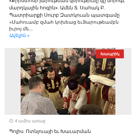
«Քրիստոսի յարութեան զօրութիւնը կը նորոգէ
մարդկային հոգին». Ամեն Տ. Սահակ Բ.
Պատրիարքի Սուրբ Զատկուան պատգամը
«Մահուամբ զմահ կոխեաց եւՅարութեամբն
իւրոյ մե...
Ավելին »
Խապրիկ
4 ամիս առաջ
Պոլիս. Ոտնլուայի եւ Խաւարման