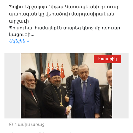
Պոլիս. Արշալոյս Ռիթա Գասապեանի դժուար
պարագան կը վերածուի մարդասիրական
արշաւի
Պոլսոյ հայ համայնքէն տարեց կնոջ մը դժուար
կացութի...
Ավելին »
Խապրիկ
4 ամիս առաջ