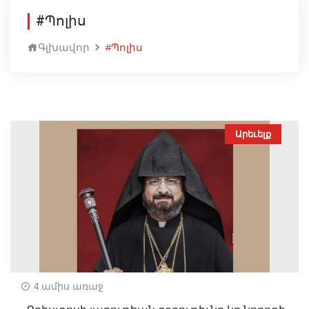
#Պոլիս
Գլխավոր
#Պոլիս
Արեւելք
4 ամիս առաջ