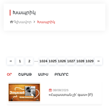
Խապրիկ
Գլխավոր
Խապրիկ
⋯
1
2
1024
1025
1026
1027
1028
1029
ՕՐ
ՇԱԲԱԹ
ԱՄԻՍ
ԲՈԼՈՐԸ
08/08/2026
«Հայաստան չի՛ գաս» (Բ)