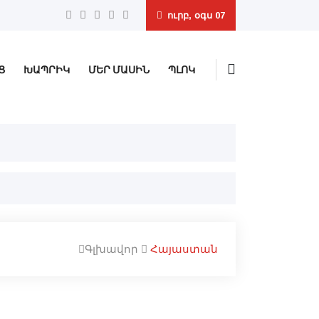
ուրբ, օգս 07
Ց
ԽԱՊՐԻԿ
ՄԵՐ ՄԱՍԻՆ
ՊԼՈԿ
Գլխավոր
Հայաստան