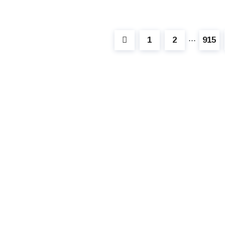
1
2
915
⋯