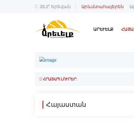
c
33.2
Երեվան
Արևմտահայերեն
Ա
ԱՐԵՒԵԼՔ
ՀԱՅԱ
ՀՐԱՏԱՊ ԼՈՒՐԵՐ:
Հայաստան