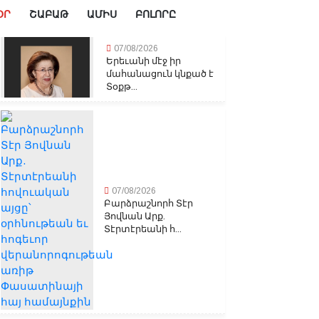
ՕՐ
ՇԱԲԱԹ
ԱՄԻՍ
ԲՈԼՈՐԸ
07/08/2026
Երեւանի մէջ իր
մահանացուն կնքած է
Տօքթ...
07/08/2026
Բարձրաշնորհ Տէր
Յովնան Արք.
Տէրտէրեանի հ...