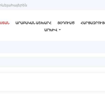
րևելահայերեն
ՍՏԱՆ
ԱՐԱԲԱԿԱՆ ԱՇԽԱՐՀ
ՅՕԴՈՒԱԾ
ՀԱՐՑԱԶՐՈՒՅ
ԱՐԽԻՎ