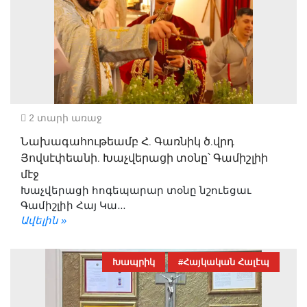
2 տարի առաջ
Նախագահութեամբ Հ. Գառնիկ ծ.վրդ
Յովսէփեանի. Խաչվերացի տօնը՝ Գամիշլիի
մէջ
Խաչվերացի հոգեպարար տօնը նշուեցաւ
Գամիշլիի Հայ Կա...
Ավելին »
Խապրիկ
#Հայկական Հալէպ