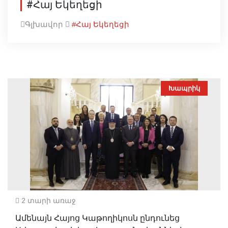
#Հայ Եկեղեցի
Գլխավոր
#Հայ Եկեղեցի
Խապրիկ
2 տարի առաջ
Ամենայն Հայոց Կաթողիկոսն ընդունեց