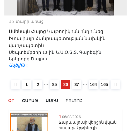
2 տարի առաջ
Ամենայն Հայոց Կաթողիկոսն ընդունեց
Իտալիայի Հանրապետության նախկին
վարչապետին
Սեպտեմբերի 13-ին Ն.Ս.Օ.Տ.Տ. Գարեգին
Երկրորդ Ծայրա...
Ավելին »
⋯
⋯
1
2
85
86
87
164
165
ՕՐ
ՇԱԲԱԹ
ԱՄԻՍ
ԲՈԼՈՐԸ
06/08/2026
Ճարապլուսի վերջին վկան.
Խայաթ Արթինի յի...