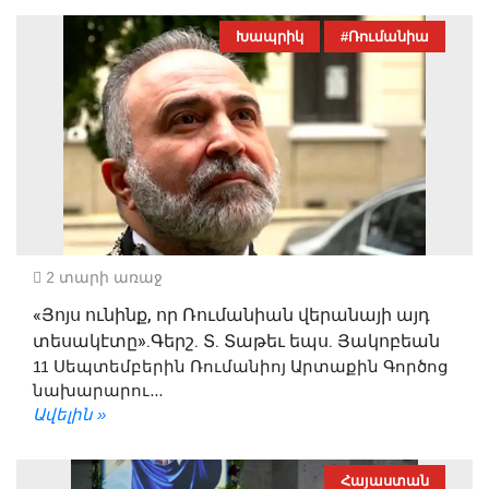
Խապրիկ
#Ռումանիա
2 տարի առաջ
«Յոյս ունինք, որ Ռումանիան վերանայի այդ
տեսակէտը».Գերշ. Տ. Տաթեւ եպս. Յակոբեան
11 Սեպտեմբերին Ռումանիոյ Արտաքին Գործոց
նախարարու...
Ավելին »
Հայաստան