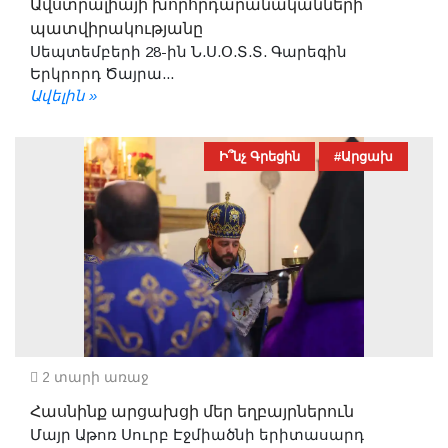
Ավստրալիայի խորհրդարանականների
պատվիրակությանը
Սեպտեմբերի 28-ին Ն.Ս.Օ.Տ.Տ. Գարեգին
Երկրորդ Ծայրա...
Ավելին »
Ի՞նչ Գրեցին
#Արցախ
2 տարի առաջ
Հասնինք արցախցի մեր եղբայրներուն
Մայր Աթոռ Սուրբ Էջմիածնի երիտասարդ