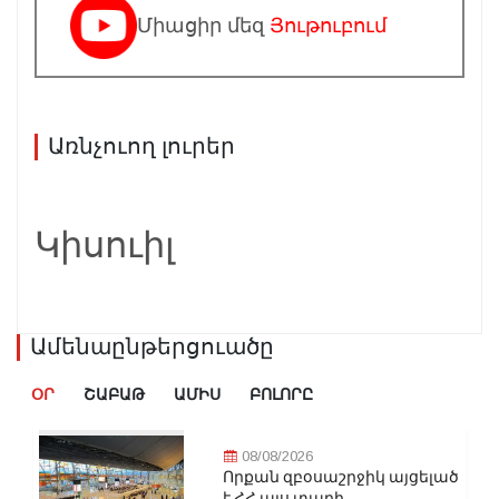
Միացիր մեզ
Յութուբում
Առնչուող լուրեր
Կիսուիլ
Ամենաընթերցուածը
ՕՐ
ՇԱԲԱԹ
ԱՄԻՍ
ԲՈԼՈՐԸ
08/08/2026
Որքան զբօսաշրջիկ այցելած
է ՀՀ այս տարի