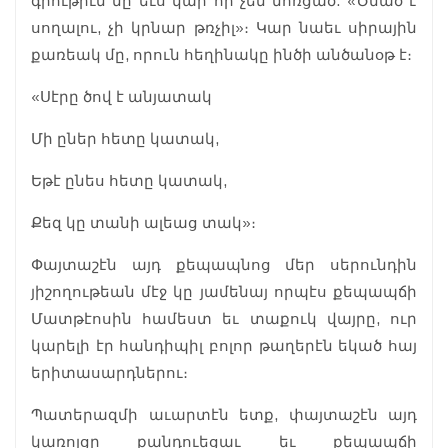
գրութիւն մը եւս կար որ չեմ մոռցած. «Ծնած է
սողալու, չի կրնար թռչիլ»։ Կար նաեւ սիրային
քառեակ մը, որուն հեղինակը ինծի անծանօթ է։
«Սէրը ծով է անյատակ
Մի ըներ հետը կատակ,
Եթէ ընես հետը կատակ,
Քեզ կը տանի ալեաց տակ»։
Փայտաշէն այդ քեպապնոց մեր սերունդին
յիշողութեան մէջ կը յամենայ որպէս քեպապճի
Մատթէոսին համեստ եւ տաքուկ վայրը, ուր
կարելի էր հանդիպիլ բոլոր թաղերէն եկած հայ
երիտասարդներու։
Պատերազմի աւարտէն ետք, փայտաշէն այդ
կառոյցը քանդուեցաւ եւ քեպապճի