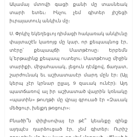
Ակամայ մտովի գացի քանի մը տասնեակ
տարի ետեւ։ Ինչու չեմ գիտեր յիշեցի
իւրայատուկ անկիւն մը։
Ս. Փրկիչ եկեղեցւոյ դիմացի հակառակ անկիւնը
փայտաշէն կառոյց մը կար, որ քեպապնոց էր,
տէրը՝ քեպապճի Մատթէոսը։ Երբեմն
կ՛երթայինք քեպապ ուտելու։ Մատթէոսը միջին
տարիքի, միջահասակ, լեցուն դէմքով, ճաղատ,
շարժունակ եւ աշխատասէր մարդ մըն էր։ (Այլ
կերպ չէր կրնար ըլլալ, 9 զաւակ ունէր)։ Այդ
պատճառով ալ իր աշխատած վայրին կռնակը
«պատին» թուղթի մը վրայ գրուած էր «Զաւակ
մեծցուր, խելքդ թռցուր»։
Բնածի՞ն փիլիսոփայ էր թէ՞ կեանքը զինք
այդպէս դարձուցած էր, չեմ գիտեր։ Ուրիշ