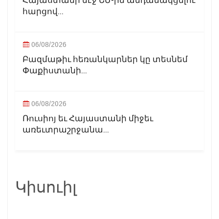
Հայաստանի մէջ ԵՄ-ին անդամակցելու
հարցով...
06/08/2026
Բազմաթիւ հեռանկարներ կը տեսնեմ
Փաքիստանի...
06/08/2026
Ռուսիոյ եւ Հայաստանի միջեւ
առեւտրաշրջանա...
Կիսուիլ