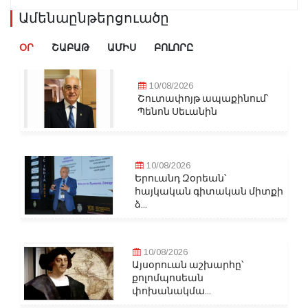
Ամենաընթերցուածը
ՕՐ
ՇԱԲԱԹ
ԱՄԻՍ
ԲՈԼՈՐԸ
10/08/2026
Շուտափոյթ ապաքինում՝
Պենոն Սեւանին
10/08/2026
Երուանդ Զօրեան՝
հայկական գիտական միտքի
ձ...
10/08/2026
Այսօրուան աշխարհը՝
քոլոմպոսեան
փոխանակմա...