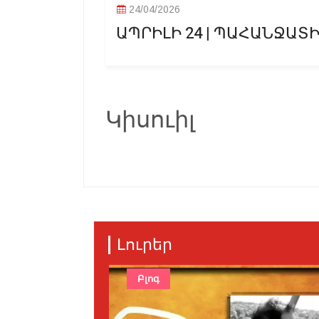
24/04/2026
ԱՊՐԻԼԻ 24 | ՊԱՀԱՆՋԱՏԻՐ
Կիսուիլ
Լուրեր
Բլոգ