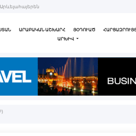
Արևելահայերեն
ՍՏԱՆ
ԱՐԱԲԱԿԱՆ ԱՇԽԱՐՀ
ՅՕԴՈՒԱԾ
ՀԱՐՑԱԶՐՈՒՅ
ԱՐԽԻՎ
Բ)