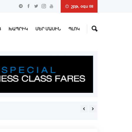
շբթ, օգս 08
Ց
ԽԱՊՐԻԿ
ՄԵՐ ՄԱՍԻՆ
ՊԼՈԿ
The Total is Greater than the Su