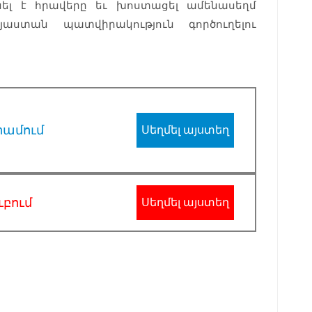
նել է հրավերը եւ խոստացել ամենասեղմ
յաստան պատվիրակություն գործուղելու
րամում
Սեղմել այստեղ
ւբում
Սեղմել այստեղ