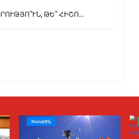
ՈՒԹՅՈ՞ՒՆ, ԹԵ՞ ՀԻՇՈ...
Խապրիկ