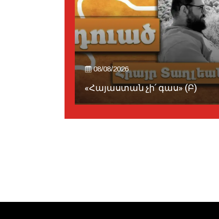
08/08/2026
ան
րջա...
«Հայաստան չի՛ գաս» (Բ)