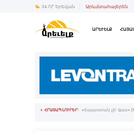
c
34.72
Երեվան
Արևմտահայերեն
ԱՐԵՒԵԼՔ
ՀԱՅԱ
ՀՐԱՏԱՊ ԼՈՒՐԵՐ:
Համալսարանի «Նախագահի պատուոյ
«Հայաստան չի՛ գաս» (