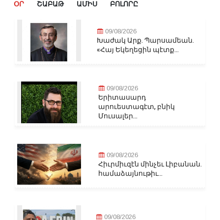
ՕՐ
ՇԱԲԱԹ
ԱՄԻՍ
ԲՈԼՈՐԸ
09/08/2026
Խաժակ Արք. Պարսամեան.
«Հայ Եկեղեցին պէտք...
09/08/2026
Երիտասարդ
արուեստագէտ, բնիկ
Մուսալեր...
09/08/2026
Հիւրմիւզէն մինչեւ Լիբանան.
համաձայնութիւ...
09/08/2026