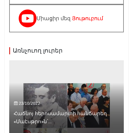
Միացիր մեզ
Յութուբում
Առնչուող լուրեր
23/10/2022
Հաճնոյ հերոսամարտի հանճարեղ
«Մաէսթրո»ն՝...