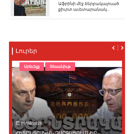
Աֆրինի մէջ ձերբակալուած
քիւրտ աւետարանակ...
Լուրեր
Արեւելք
Տեսանիւթ
09/08/2026
ՀԵՏԸՆՏՐԱԿԱՆ ԶԱՐԳԱՑՈՒՄՆԵՐ․