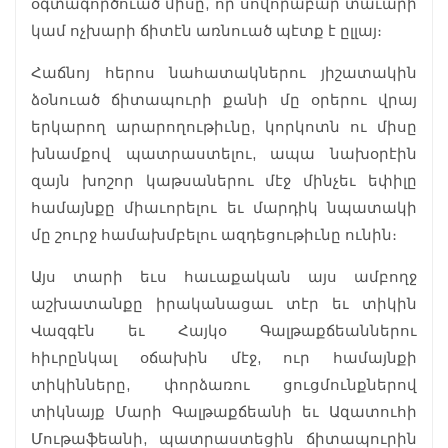
օգտագործուած միսը, որ սովորաբար տաւարի
կամ ոչխարի ճիտէն առնուած պէտք է ըլլայ։
Հաճնոյ հերոս նահատակներու յիշատակին
ձօնուած ճիտապուրի քանի մը օրերու վրայ
երկարող արարողութիւնը, կորկոտն ու միսը
խնամքով պատրաստելու, ապա նախօրէին
զայն խոշոր կաթսաներու մէջ մինչեւ եփիլը
համայնքը միաւորելու եւ մարդիկ նպատակի
մը շուրջ համախմբելու ազդեցութիւնը ունին։
Այս տարի եւս հաւաքական այս ամբողջ
աշխատանքը իրականացաւ տէր եւ տիկին
Վազգէն եւ Հայկօ Գալթաքճեաններու
հիւրընկալ օճախին մէջ, ուր համայնքի
տիկինները, փորձա­ռու ցուցմունքներով
տիկնայք Մարի Գալթաքճեանի եւ Ազատուհի
Մութաֆեանի, պատ­րաստեցին ճիտապուրին