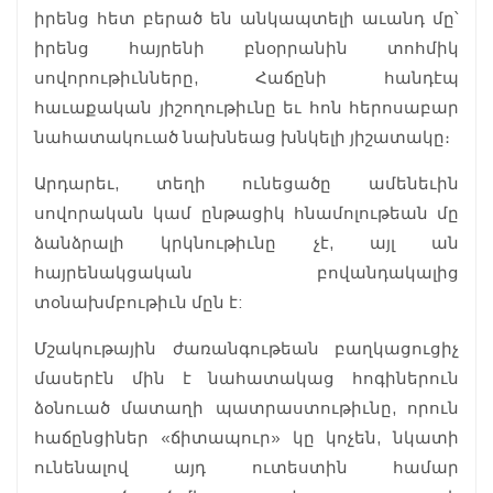
իրենց հետ բերած են ան­կապտելի աւանդ մը՝
իրենց հայրենի բնօրրանին տոհմիկ
սովորութիւնները, Հաճընի հանդէպ
հաւաքական յիշո­ղութիւնը եւ հոն հերոսաբար
նահա­տակուած նախնեաց խնկելի յիշատա­կը։
Արդարեւ, տեղի ունեցածը ամենեւին
սովորական կամ ընթացիկ հնամոլութեան մը
ձանձ­րալի կրկնութիւնը չէ, այլ ան
հայրենակցական բովանդակալից
տօնախմբութիւն մըն է:
Մշակութային ժառանգութեան բաղկացուցիչ
մասերէն մին է նահատակաց հոգիներուն
ձօնուած մատաղի պատրաստութիւնը, որուն
հաճընցիներ «ճիտապուր» կը կոչեն, նկատի
ունենալով այդ ուտեստին համար