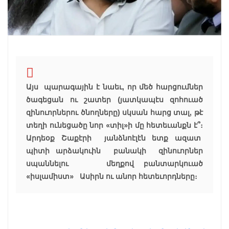
Այս պարագային է նաեւ, որ մեծ հարցումներ
ծագեցան ու շատեր (յատկապէս զոհուած
զինուորներու ծնողները) սկսան հարց տալ, թէ
տեղի ունեցածը նոր «տիլ»ի մը հետեւանքն է՞։
Արդեօք Շաքէրի յանձնոէլէն ետք ազատ
պիտի արձակուին բանակի զինուորներ
սպաննելու մեղքով բանտարկուած
«իսլամիստ» Ասիրն ու անոր հետեւորդները։