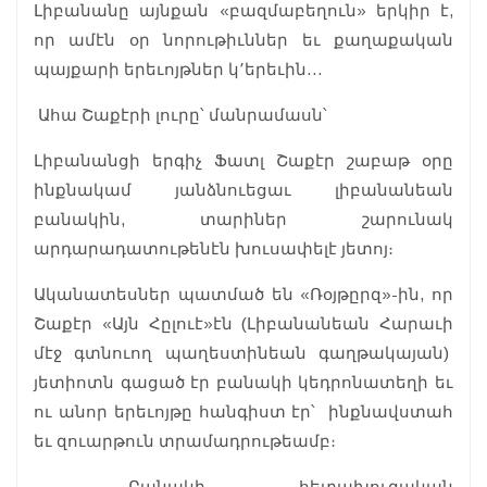
Լիբանանը այնքան «բազմաբեղուն» երկիր է,
որ ամէն օր նորութիւններ եւ քաղաքական
պայքարի երեւոյթներ կ՚երեւին…
Ահա Շաքէրի լուրը՝ մանրամասն՝
Լիբանանցի երգիչ Ֆատլ Շաքէր շաբաթ օրը
ինքնակամ յանձնուեցաւ լիբանանեան
բանակին, տարիներ շարունակ
արդարադատութենէն խուսափելէ յետոյ։
Ականատեսներ պատմած են «Ռօյթըրզ»-ին, որ
Շաքէր «Այն Հըլուէ»էն (Լիբանանեան Հարաւի
մէջ գտնուող պաղեստինեան գաղթակայան)
յետիոտն գացած էր բանակի կեդրոնատեղի եւ
ու անոր երեւոյթը հանգիստ էր՝ ինքնավստահ
եւ զուարթուն տրամադրութեամբ։
Բանակի հետախուզական