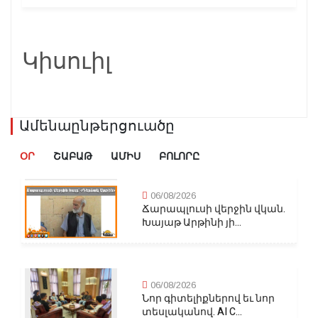
Կիսուիլ
Ամենաընթերցուածը
ՕՐ
ՇԱԲԱԹ
ԱՄԻՍ
ԲՈԼՈՐԸ
06/08/2026
Ճարապլուսի վերջին վկան.
Խայաթ Արթինի յի...
06/08/2026
Նոր գիտելիքներով եւ նոր
տեսլականով. AI C...