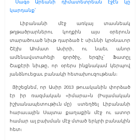
Սագօ Արեանի դիմատետրեան էջէն կը
կարդանք՝
Լիբանանի մէջ առկայ տասնեակ
թղթածրարներու կողքին այս օրերուն
տարածուած նիւթ դարձած է սիւննի կրօնաւոր
Շէյխ Ահմատ Ասիրի, ու նաեւ անոր
ամենավստահելի գործիչ, երգիչ՝ Ֆատըլ
Շաքէրի նիւթը, որ օրերս ինքնակամ կերպով
յանձնուեցաւ բանակի հետախուզութեան։
Յիշեցնեմ, որ Ասիր 2013 թուականին փորձած
էր իր ռազմական «իմարա»ն (Իսլամական
իշխանապետութիւն մը) ստեղծել Լիբանանի
հարաւային Սայտա քաղաքին մէջ ու ատոր
համար ալ բախման մէջ մտած երկրի բանակին
հետ։