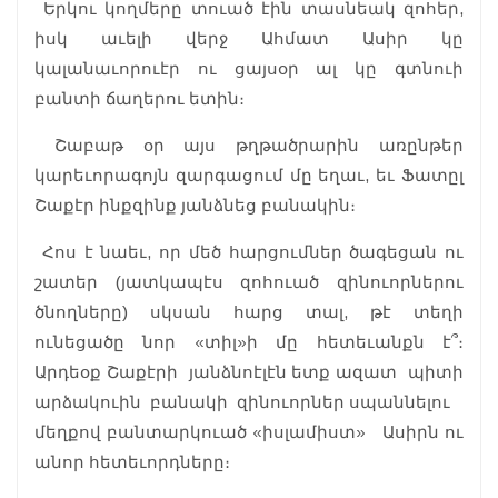
Երկու կողմերը տուած էին տասնեակ զոհեր,
իսկ աւելի վերջ Ահմատ Ասիր կը
կալանաւորուէր ու ցայսօր ալ կը գտնուի
բանտի ճաղերու ետին։
Շաբաթ օր այս թղթածրարին առընթեր
կարեւորագոյն զարգացում մը եղաւ, եւ Ֆատըլ
Շաքէր ինքզինք յանձնեց բանակին։
Հոս է նաեւ, որ մեծ հարցումներ ծագեցան ու
շատեր (յատկապէս զոհուած զինուորներու
ծնողները) սկսան հարց տալ, թէ տեղի
ունեցածը նոր «տիլ»ի մը հետեւանքն է՞։
Արդեօք Շաքէրի յանձնոէլէն ետք ազատ պիտի
արձակուին բանակի զինուորներ սպաննելու
մեղքով բանտարկուած «իսլամիստ» Ասիրն ու
անոր հետեւորդները։