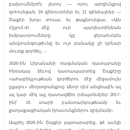
բախումներէն յետոյ — որու արդիւնքով
զոհուեցան 18 զինուորներ եւ 11 զինեալներ —
Շաքէր խոյս տուաւ եւ թաքնուեցաւ «Այն
Հըլուէ»ի մէջ, ուր պաղեստինեան
խմբաւորումները կը վերահսկեն
անվտանգութիւնը եւ ուր բանակը չի կրնար
մուտք գործել…։
2020-ին Լիբանանի ռազմական դատարանը
հեռակայ ձեւով դատապարտեց Շաքէրը
«ահաբեկչութեան գործերու մէջ միջամուխ
ըլլալու» մեղադրանքով։ Անոր դէմ անցեալէն ալ
ալ կար մէկ այլ դատավճիռ (սեպտեմբեր 2017-
ին)՝ 15 տարի բանտարկութեամբ եւ
քաղաքացիական իրաւունքներու զրկմամբ։
Ապրիլ 2025-ին Շաքէր յայտարարեց, թէ աւելի