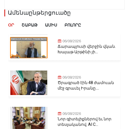
Ամենաընթերցուածը
ՕՐ
ՇԱԲԱԹ
ԱՄԻՍ
ԲՈԼՈՐԸ
06/08/2026
Ճարապլուսի վերջին վկան.
Խայաթ Արթինի յի...
06/08/2026
Ծրագրած էին 48 ժամուան
մէջ գրաւել Իրանը....
06/08/2026
Նոր գիտելիքներով եւ նոր
տեսլականով. AI C...