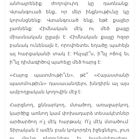
անհայրենիք ժողովուրդ կը դառնանք:
Վտանգուած ենք, որ մեր ինքնութիւնը կը
կորսնցնենք: Վտանգուած ենք, եթէ քայլեր
չառնենք: Հիմնական մէկ ու մեծ քայլը
միասնական ըլլալն է: Հիմնական քայլը հզօր
բանակ ունենալն է, որովհետեւ եղածը պահելն
ալ հարցականի տակ է: Ինչպէ՞ս, ի՞նչ ոճով եւ
ի՞նչ դիմագիծով պահելը մեծ հարց է:
«Հայոց պատմութի՞ւն», թէ՞ «Հայաստանի
պատմութիւն» դասաւանդելու խնդիրն ալ այս
ամբողջական կողովին մէջ է:
Հարցնող, քննարկող, մտածող, առաջարկող,
կարծիք առնող կամ փոխադարձ տեսակէտներ
արծարծող ո՛չ մէկ հարթակ: Ո՛չ մէկ մտածում:
Տիրական է ամէն բան կոկորդէդ իջեցնելու, լուռ
ու մունջ ընդունելու եւ համակերպելու,