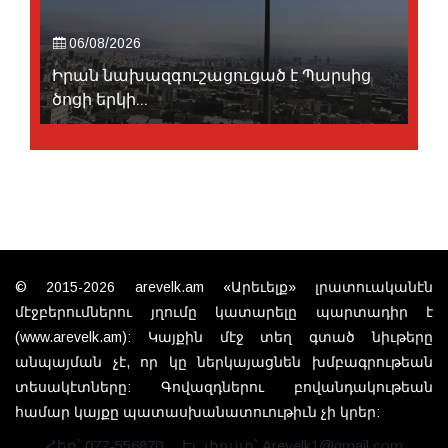
06/08/2026
Իրան նախազգուշացուցած է Պարսից
ծոցի երկի...
© 2015-2026 arevelk.am «Արեւելք» լրատուականէն
մէջբերումներու յղումը կատարելը պարտադիր է
(www.arevelk.am): Կայքին մէջ տեղ գտած նիւթերը
անպայման չէ, որ կը ներկայացնեն խմբագրութեան
տեսակէտները: Գովազդներու բովանդակութեան
համար կայքը պատասխանատուութիւն չի կրեր:
Հեռ՝ 077-556870
Էլ. փոստ՝ Arevelk1@gmail.com