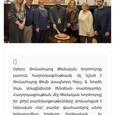
Օրերս Յունահայոց Թեմական Խորհուրդը
յատուկ հաղորդագրութեամբ մը նշած է
Յունահայոց Թեմի Առաջնորդ Գերշ. Տ. Խորէն
Եպս. Առաքելեանի ծննդեան տարեդարձը։
Հաղորդագրութեան մէջ Թեմական Խորհուրդը
իր ջերմ բարեմաղթութիւնները փոխանցած է
Սրբազան Հօր՝ բարձր գնահատելով անոր
երկարամեայ հոգեւոր, հովուական եւ