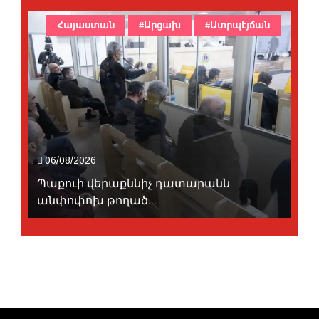
Հայաստան
#Արցախ
#Ատրպէյճան
06/08/2026
Պաքուի վերաքննիչ դատարանն
անփոփոխ թողած...