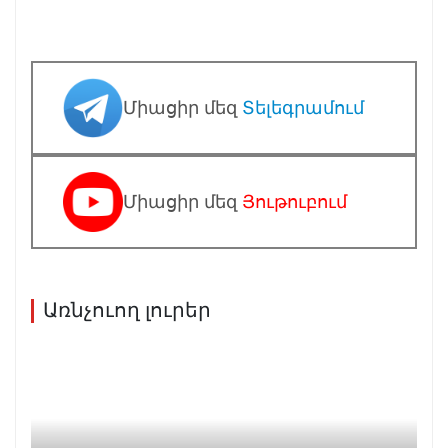
Միացիր մեզ
Տելեգրամում
Միացիր մեզ
Յութուբում
Առնչուող լուրեր