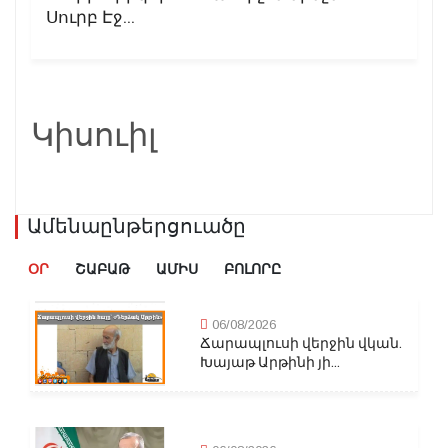
Սուրբ Էջ...
Կիսուիլ
Ամենաընթերցուածը
ՕՐ
ՇԱԲԱԹ
ԱՄԻՍ
ԲՈԼՈՐԸ
06/08/2026
Ճարապլուսի վերջին վկան.
Խայաթ Արթինի յի...