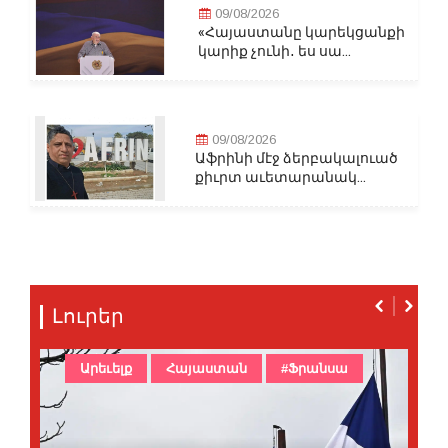
09/08/2026
«Հայաստանը կարեկցանքի
կարիք չունի․ ես սա...
09/08/2026
Աֆրինի մէջ ձերբակալուած
քիւրտ աւետարանակ...
Լուրեր
Արեւելք
Հայաստան
#Ֆրանսա