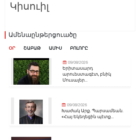
Կիսուիլ
Ամենաընթերցուածը
ՕՐ
ՇԱԲԱԹ
ԱՄԻՍ
ԲՈԼՈՐԸ
09/08/2026
Երիտասարդ
արուեստագէտ, բնիկ
Մուսալեր...
09/08/2026
Խաժակ Արք. Պարսամեան.
«Հայ Եկեղեցին պէտք...