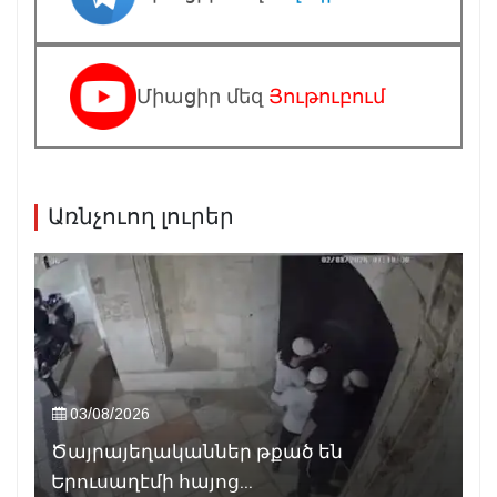
Միացիր մեզ
Յութուբում
Առնչուող լուրեր
03/08/2026
Ծայրայեղականներ թքած են
Երուսաղէմի հայոց...