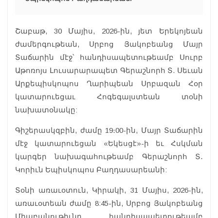
Շաբաթ, 30 Մայիս, 2026-ին, յետ Երեկոյեան
ժամերգութեան, Սրբոց Յակոբեանց Մայր
Տաճարին մէջ՝ հանդիսապետութեամբ Սուրբ
Աթոռոյս Լուսարարապետ Գերաշնորհ Տ. Սեւան
Արքեպիսկոպոս Ղարիպեան Սրբազան Հօր
կատարուեցաւ Հոգեգալստեան տօնի
նախատօնակը:
Գիշերասկզբին, ժամը 19։00-ին, Մայր Տաճարին
մէջ կատարուեցան «Եկեսցէ»-ի եւ Հսկման
կարգեր նախագահութեամբ Գերաշնորհ Տ․
Կորիւն Եպիսկոպոս Բաղդասարեանի:
Տօնի առաւօտուն, Կիրակի, 31 Մայիս, 2026-ին,
առաւօտեան ժամը 8:45-ին, Սրբոց Յակոբեանց
Միաբանութիւնը հանդիսապետութեամբ