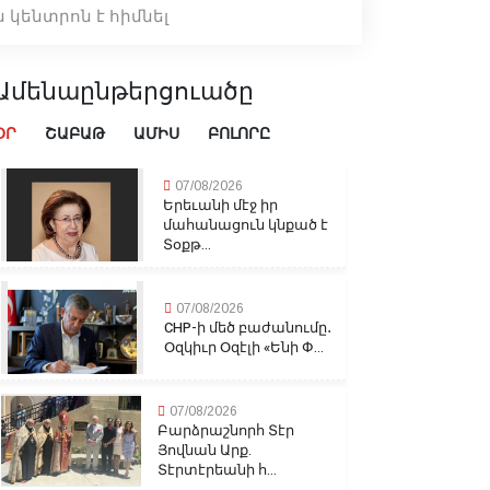
կենտրոն է հիմնել
Ամենաընթերցուածը
ՕՐ
ՇԱԲԱԹ
ԱՄԻՍ
ԲՈԼՈՐԸ
07/08/2026
Երեւանի մէջ իր
մահանացուն կնքած է
Տօքթ...
07/08/2026
CHP-ի մեծ բաժանումը․
Օզկիւր Օզէլի «Ենի Փ...
07/08/2026
Բարձրաշնորհ Տէր
Յովնան Արք.
Տէրտէրեանի հ...