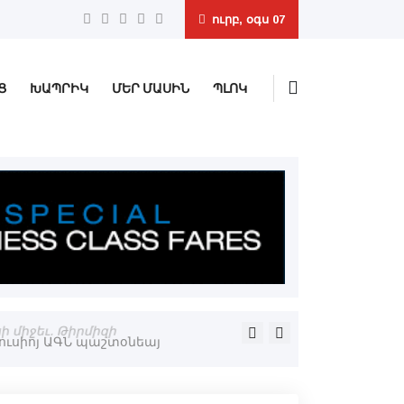
ուրբ, օգս 07
Ց
ԽԱՊՐԻԿ
ՄԵՐ ՄԱՍԻՆ
ՊԼՈԿ
 միջեւ. Թիրմիզի
Պաքուի վերաքննիչ դատար