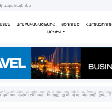
Արևելահայերեն
ՍՏԱՆ
ԱՐԱԲԱԿԱՆ ԱՇԽԱՐՀ
ՅՕԴՈՒԱԾ
ՀԱՐՑԱԶՐՈՒՅ
ԱՐԽԻՎ
 կը տեսնեմ Փաքիստանի, Հայաստանի եւ ամբողջ Կովկասի