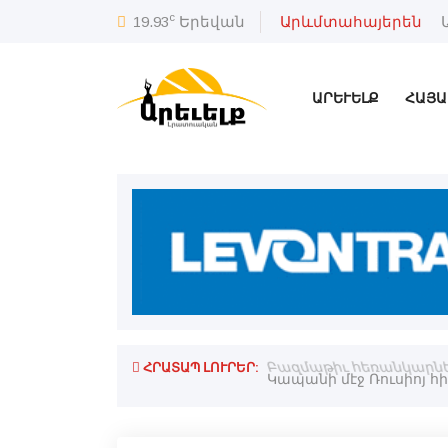
c
19.93
Երեվան
Արևմտահայերեն
ԱՐԵՒԵԼՔ
ՀԱՅԱ
ՀՐԱՏԱՊ ԼՈՒՐԵՐ:
յ․ Ռուսիոյ ԱԳՆ պաշտօնեայ
Բազմաթիւ հեռանկարներ