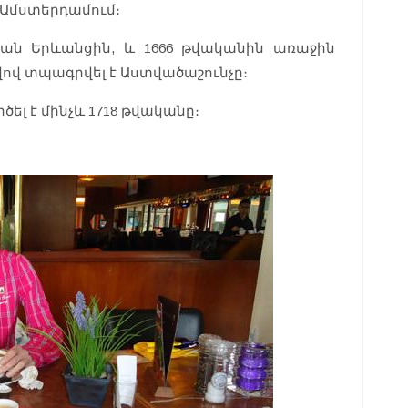
է Ամստերդամում։
կան Երևանցին, և 1666 թվականին առաջին
վով տպագրվել է Աստվածաշունչը։
լ է մինչև 1718 թվականը։