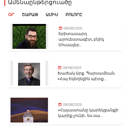
Ամենաընթերցուածը
ՕՐ
ՇԱԲԱԹ
ԱՄԻՍ
ԲՈԼՈՐԸ
09/08/2026
Երիտասարդ
արուեստագէտ, բնիկ
Մուսալեր...
09/08/2026
Խաժակ Արք. Պարսամեան.
«Հայ Եկեղեցին պէտք...
09/08/2026
«Հայաստանը կարեկցանքի
կարիք չունի․ ես սա...