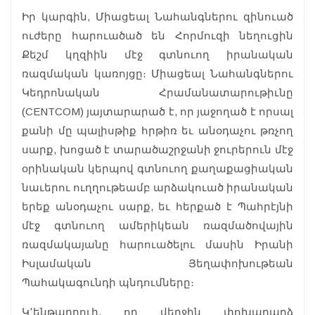
Իր կարգին, Միացեալ Նահանգներու զինուած
ուժերը հարուածած են Հորմուզի նեղուցին
Քեշմ կղզիին մէջ գտնուող իրանական
ռազմական կառոյցը։ Միացեալ Նահանգներու
Կեդրոնական Հրամանատարութիւնը
(CENTCOM) յայտարարած է, որ յաջողած է որսալ
քանի մը պալիսթիք հրթիռ եւ անօդաչու թռչող
սարք, խոցած է տարածաշրջանի ջուրերուն մէջ
օրինական կերպով գտնուող քաղաքացիական
նաւերու ուղղութեամբ արձակուած իրանական
երեք անօդաչու սարք, եւ հերքած է Պահրէյնի
մէջ գտնուող ամերիկեան ռազմածովային
ռազմակայանը հարուածելու մասին Իրանի
Իսլամական Յեղափոխութեան
Պահակագունդի պնդումները։
Կ՚ենթադրուի, որ վերջին փոխադարձ