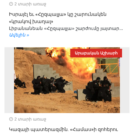
2 տարի առաջ
Իսրայէլ եւ «Հըզպալլա» կը շարունակեն
«կրակով խաղալ»
Լիբանանեան «Հըզպալլա» շարժումը յայտար...
Ավելին »
Արաբական Աշխարհ
2 տարի առաջ
Կազայի պատերազմին. «Համաս»ի զոհերու