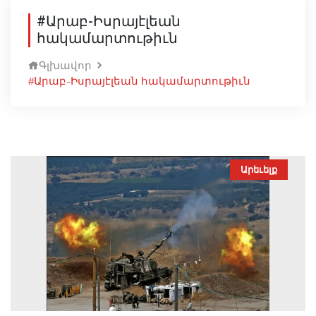
#Արաբ-Իսրայէլեան
հակամարտութիւն
Գլխավոր
#Արաբ-Իսրայէլեան հակամարտութիւն
Արեւելք