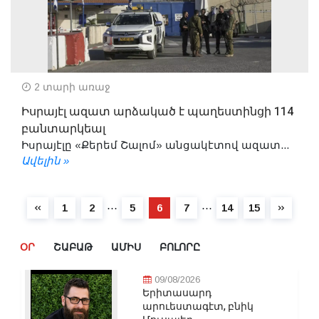
2 տարի առաջ
Իսրայէլ ազատ արձակած է պաղեստինցի 114
բանտարկեալ
Իսրայէլը «Քերեմ Շալոմ» անցակէտով ազատ...
Ավելին »
⋯
⋯
1
2
5
6
7
14
15
ՕՐ
ՇԱԲԱԹ
ԱՄԻՍ
ԲՈԼՈՐԸ
09/08/2026
Երիտասարդ
արուեստագէտ, բնիկ