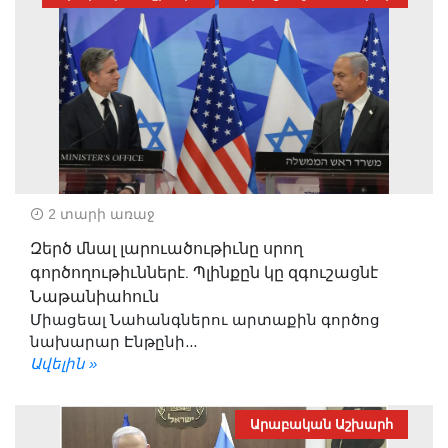
2 տարի առաջ
Զերծ մնալ լարուածութիւնը սրող
գործողութիւններէ. Պլինքըն կը զգուշացնէ
Նաթանիահուն
Միացեալ Նահանգներու արտաքին գործոց
նախարար Էնթընի...
Ավելին »
Արաբական Աշխարհ