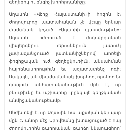
գեղեցիկ ու ցնցիչ խորհրդանիշը։
Աղասին «Վէրք Հայաստանի»ի հոգին է։
Ժողովուրդը պատահական չէ վէպը երկար
ժամանակ կոչած «Աղասիի պատմութիւն»։
Աղասին օժտուած է ժողովրդական
վիպերգերու հերոսներուն յատուկ
չափազանցուած յատկանիշներով՝ ահռելի
ֆիզիքական ուժ, գեղեցկութիւն, անսահման
հայրենասիրութիւն եւ ազատատենչ ոգի։
Սակայն, ան միաժամանակ խորհող, որոնող եւ
զգայուն անհատականութիւն մըն է, որ
բնութիւնը եւ աշխարհը կ՚ընկալէ գեղջկական
անմիջականութեամբ։
Անժխտելի է, որ Աղասին հաւաքական կերպար
մըն է․ անոր մէջ Աբովեանը խտացուցած է հայ
ժողովուրդին բարոյական բարձր նկարագիրը՝