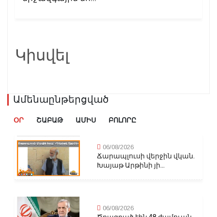
Կիսվել
Ամենաընթերցված
ՕՐ
ՇԱԲԱԹ
ԱՄԻՍ
ԲՈԼՈՐԸ
06/08/2026
Ճարապլուսի վերջին վկան.
Խայաթ Արթինի յի...
06/08/2026