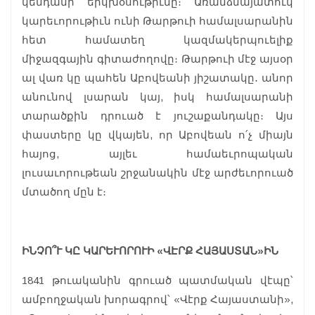
կենդանի երկխօսութիւնը։ Առանձնայատուկ
կարեւորութիւն ունի Թարթուի համալսարանին
հետ համատեղ կազմակերպուելիք
միջազգային գիտաժողովը։ Թարթուի մէջ այսօր
ալ վառ կը պահեն Աբովեանի յիշատակը․ անոր
անունով լսարան կայ, իսկ համալսարանի
տարածքին դրուած է յուշաքանդակը։ Այս
փաստերը կը վկայեն, որ Աբովեան ո՛չ միայն
հայոց, այլեւ համաեւրոպական
լուսաւորութեան շրջանակին մէջ արժեւորուած
մտածող մըն է։
ԻՆՉՈ՞Ւ ԿԸ ԿԱՐԵՒՈՐՈՒԻ «ՎԷՐՔ ՀԱՅԱՍՏԱՆ»ԻՆ
1841 թուականին գրուած պատմական վէպը՝
ամբողջական խորագրով՝ «Վէրք Հայաստանի»,