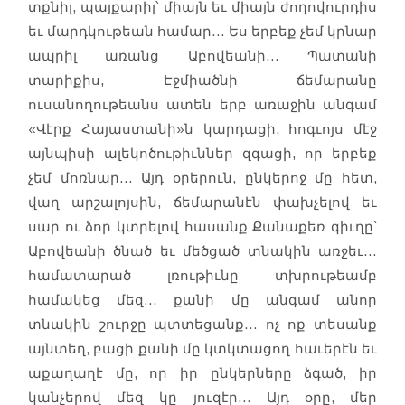
տքնիլ, պայքարիլ՝ միայն եւ միայն ժողովուրդիս
եւ մարդկութեան համար… Ես երբեք չեմ կրնար
ապրիլ առանց Աբովեանի… Պատանի
տարիքիս, Էջմիածնի ճեմարանը
ուսանողութեանս ատեն երբ առաջին անգամ
«Վէրք Հայաստանի»ն կարդացի, հոգւոյս մէջ
այնպիսի ալեկոծութիւններ զգացի, որ երբեք
չեմ մոռնար… Այդ օրերուն, ընկերոջ մը հետ,
վաղ արշալոյսին, ճեմարանէն փախչելով եւ
սար ու ձոր կտրելով հասանք Քանաքեռ գիւղը՝
Աբովեանի ծնած եւ մեծցած տնակին առջեւ…
համատարած լռութիւնը տխրութեամբ
համակեց մեզ… քանի մը անգամ անոր
տնակին շուրջը պտտեցանք… ոչ ոք տեսանք
այնտեղ, բացի քանի մը կտկտացող հաւերէն եւ
աքաղաղէ մը, որ իր ընկերները ձգած, իր
կանչերով մեզ կը յուզէր… Այդ օրը, մեր