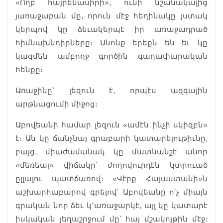
«Ողբ հայրենասիրի», ունի նշանակալից
յառաջաբան մը, որուն մէջ հեղինակը յստակ
կերպով կը ձեւակերպէ իր առաջադրած
հիմնախնդիրները։ Անոնք երեքն են եւ կը
կազմեն ամբողջ գործին գաղափարական
հենքը։
Առաջինը՝ լեզուն է, որպէս ազգային
արթնացումի միջոց։
Աբովեանի համար լեզուն «ամէն ինչի սկիզբն»
է։ Ան կը ճանչնայ գրաբարի կատարելութիւնը,
բայց, միաժամանակ կը մատնանշէ անոր
«մեռեալ» վիճակը՝ ժողովուրդէն կտրուած
ըլլալու պատճառով։ «Վէրք Հայաստանի»ն
աշխարհաբարով գրելով՝ Աբովեանը ո՛չ միայն
գրական նոր ձեւ կ՚առաջարկէ, այլ կը կատարէ
իսկական յեղաշրջում մը՝ հայ մշակոյթին մէջ։