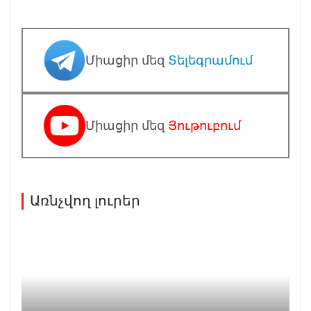
Միացիր մեզ
Տելեգրամում
Միացիր մեզ
Յութուբում
Առնչվող լուրեր