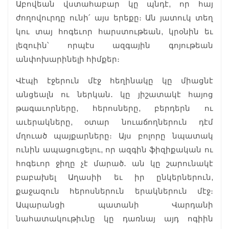
Աբովեան վստահաբար կը պնդէ, որ հայ
ժողովուրդը ունի՛ այս երեքը։ Ան յատուկ տեղ
կու տայ հոգեւոր հարստութեան, կրօնին եւ
լեզուին՝ որպէս ազգային գոյութեան
անփոխարինելի հիմքեր։
Վէպի էջերուն մէջ հեղինակը կը միացնէ
անցեալն ու ներկան․ կը յիշատակէ հայոց
թագաւորները, հերոսները, բերդերն ու
աւերակները, օտար նուաճողներուն դէմ
մղուած պայքարները։ Այս բոլորը նպատակ
ունին ապացուցելու, որ ազգին ֆիզիքական ու
հոգեւոր ջիղը չէ մարած․ ան կը շարունակէ
բաբախել Աղասիի եւ իր ընկերներուն,
քաջազուն հերոսներուն երակներուն մէջ։
Ապարանցի պատանի Վարդանի
նահատակութիւնը կը դառնայ այդ ոգիին