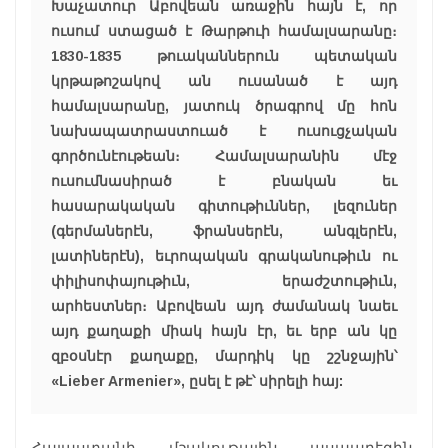
Խաչատուր Աբովեան առաջին հայն է, որ
ուսում ստացած է Թարթուի համալսարանը։
1830-1835 թուականներուն պետական
կրթաթոշակով ան ուսանած է այդ
համալսարանը, յատուկ ծրագրով մը հոն
նախապատրաստուած է ուսուցչական
գործունէութեան։ Համալսարանին մէջ
ուսումնասիրած է բնական եւ
հասարակական գիտութիւններ, լեզուներ
(գերմաներէն, ֆրանսերէն, անգլերէն,
լատիներէն), եւրոպական գրականութիւն ու
փիլիսոփայութիւն, երաժշտութիւն,
արհեստներ։ Աբովեան այդ ժամանակ նաեւ
այդ քաղաքի միակ հայն էր, եւ երբ ան կը
զբօսնէր քաղաքը, մարդիկ կը շշնջային՝
«Lieber Armenier», ըսել է թէ՝ սիրելի հայ:
Հայաստանի մշակութային ասպարէզին,