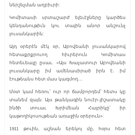
ներշնչման աղբիւրի:
Կոմիտասի սրտաշարժ ելեւէջները կարծես
կենդանութիւն կու տային անոր անշունչ
լուսանկարին:
Այդ օրերէն մէկ օր, Աբովեանի լուսանկարով
հետաքրքրուող հիւրերուն Կոմիտաս
հետեւեալը ըսաւ. «Այս Խաչատուր Աբովեանի
լուսանկարը իմ ամենասիրած իրն է․ իմ
էութեանս հետ մաս կազմող…
Մօտ կամ հեռու՝ ուր որ ճամբորդեմ՝ հետս կը
տանեմ զայն: Այս թանկագին նուէր-յիշատակը
ինծի տուաւ Խրիմեան Հայրիկը՝ իր
կաթողիկոսութեան առաջին օրերուն»:
1911 թուին, աշնան երեկոյ մը, հօրս հետ