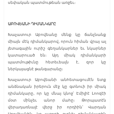
սեփական պատմութեան առջեւ։
ԱԲՈՎԵԱՆԻ ԴԻՄԱՆԿԱՐԸ
Խաչատուր Աբովեանը մենք կը ճանչնանք
միայն մէկ դիմանկարով, որուն հիման վրայ ալ
յետագային ուրիշ գեղանկարներ եւ նկարներ
կատարուած են։ Այդ միակ դիմանկարի
պատմութիւնը հետեւեալն է, զոր կը
ներկայացնէ թանգարանը։
Խաչատուր Աբովեանի անհետացումէն ետք
անձնական իրերուն մէջ կը գտնուի իր միակ
դիմանկարը, որ կը մնայ կնոջ՝ Էմիլիէ Լոոզէի
մօտ մինչեւ անոր մահը։ Թորպատէն
վերադառնալէ վերջ իր որդիին՝ Վարդան
Աբովեանին, կը յաջողի գտնել դիմանկարին