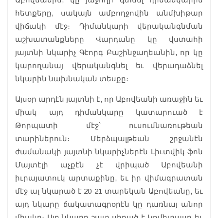
հետքերը, սակայն ամբողջովին անմխիթար
վիճակի մէջ։ Դիմանկարի վերականգնման
աշխատանքները Վարդանը կը վստահի
յայտնի նկարիչ Գէորգ Բաշինջաղեանին, որ կը
կարողանայ վերականգնել եւ վերադաձնել
նկարին նախնական տեսքը։
Այսօր արդէն յայտնի է, որ Աբովեանի առաջին եւ
միակ այդ դիմանկարը կատարուած է
Թորպատի մէջ՝ ուսումնառութեան
տարիներուն։ Մերձպալթեան շրջանէն
ժամանակի յայտնի նկարիչներէն Լիւտվիկ ֆոն
Մայտէլի աչքէն չէ վրիպած Աբովեանի
իւրայատուկ արտաքինը, եւ իր վիմագրատան
մէջ ալ նկարած է 20-21 տարեկան Աբովեանը, եւ
այդ նկարը ճակատագրօրէն կը դառնայ անոր
միակը։ Այդ նկարը շատ սիրած է Կոմիտասը եւ