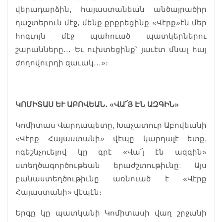
վերադարձին, հայաստանեան անծայրածիր
դաշտերուն մէջ, մենք քրքրեցինք «Վէրք»էն մեր
հոգւոյն մէջ պահուած պատկերներու
շարանները… Եւ ուխտեցինք՝ յաւէտ մնալ հայ
ժողովուրդի զաւակ…»։
ԿՈՄԻՏԱՍ ԵՒ ԱԲՈՎԵԱՆ․ «ՎԱ՜Յ ԷՆ ԱԶԳԻՆ»
Կոմիտաս Վարդապետը, Խաչատուր Աբովեանի
«Վէրք Հայաստանի» վէպը կարդալէ ետք,
ոգեշնչուելով կը գրէ «Վա՜յ էն ազգին»
ստեղծագործութեան երաժշտութիւնը: Այս
բանաստեղծութիւնը առնուած է «Վէրք
Հայաստանի» վէպէն։
Երգը կը պատկանի Կոմիտասի վաղ շրջանի