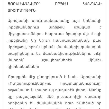
ՅՈԲԵԼԵԱՆՆԵՐԸ՝ ՈՐՊԷՍ ԿԵՆԴԱՆԻ
ՅԻՇՈՂՈՒԹԻՒՆ
Աբովեանի տուն-թանգարանը այս կրկնակի
յոբելեաններուն առիթով մշակած է
միջոցառումներու հարուստ ծրագիր մը։ Վէպի
յոբելեանը կը նշուի հանրապետական բաց
մրցոյթով, որուն կրնան մասնակցիլ զանազան
տարիքներու եւ մասնագիտութիւններու տէր
մարդիկ՝ աշակերտներէն մինչեւ
գիտնականներ։
Ծրագրին մէջ ընդգրկուած է նաեւ Աբովեանի
«Ուղեգրութիւններ»ու հրատարակութիւնը՝
եօթանասուն տարուայ դադարէն յետոյ։ Անոնք
կը բացայայտեն մեծ լուսաւորիչի մտաւոր
հորիզոնը եւ ժամանակին հետ ունեցած իր