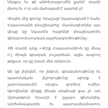
ներքոյ: Եւ թէ անհետացումէն քանի՛ տարի
յետոյ եւ ո՛ւր ան մահացած է՝ յայտնի չէ:
Վէպին մէջ գրողը հրաշալի նկարագրած է նաեւ
Հայաստանի բնաշխարհը. մասնագէտներ այս
վէպը կը նկատեն հայրենի բնաշխարհին
գեղարուեստական յայտնագործութիւնը։
185 տարի անց «Վէրք Հայաստանի»ն կը մնայ
ո՛չ միայն գրական յուշարձան, այլեւ ապրող
թեքստ, որ կը խօսի մեր օրերուն։
Ան կը յիշեցնէ, որ լեզուն, գրականութիւնը եւ
պատմական յիշողութիւնը պէտք է
շարունակուին՝ որպէս գործող ուժեր։
Աբովեանի վէրքը միայն անցեալի ցաւ չէ․ ան
մշտարթուն հրաւէր է՝ ըլլալու գիտակից,
արժանապատիւ եւ պատասխանատու