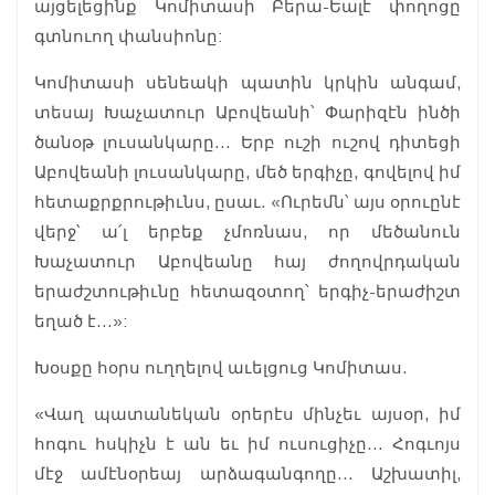
այցելեցինք Կոմիտասի Բերա-Եալէ փողոցը
գտնուող փանսիոնը:
Կոմիտասի սենեակի պատին կրկին անգամ,
տեսայ Խաչատուր Աբովեանի՝ Փարիզէն ինծի
ծանօթ լուսանկարը… Երբ ուշի ուշով դիտեցի
Աբովեանի լուսանկարը, մեծ երգիչը, գովելով իմ
հետաքրքրութիւնս, ըսաւ. «Ուրեմն՝ այս օրուընէ
վերջ՝ ա՛լ երբեք չմոռնաս, որ մեծանուն
Խաչատուր Աբովեանը հայ ժողովրդական
երաժշտութիւնը հետազօտող՝ երգիչ-երաժիշտ
եղած է…»:
Խօսքը հօրս ուղղելով աւելցուց Կոմիտաս.
«Վաղ պատանեկան օրերէս մինչեւ այսօր, իմ
հոգու հսկիչն է ան եւ իմ ուսուցիչը… Հոգւոյս
մէջ ամէնօրեայ արձագանգողը… Աշխատիլ,