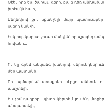
Թէեւ որբ ես, ծարաւ, գերի, բայց դեռ անխախտ
իտէա՛լն հայի,
Մեղեդիով քու սքանչելի մայր պատուաբեր՝
լացող կանչի,
Իսկ հօր կարօտ շուար մանչին՝ հրաշագեղ ամպ
հովանի...
Ու կը գրեմ անկանգ խանդով, սերունդներուն
մեր պատանի,
Որ արծարծեմ առաքինի սէրըդ անհուն ու
պաշտելի,
Ես չեմ դադրիր, պիտի կերտեմ լուսե՛ղ մտքեր
անպարտելի,