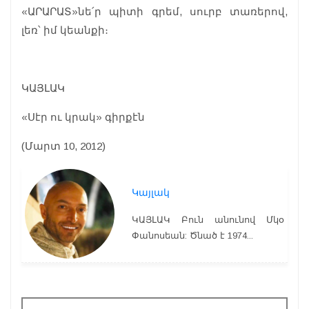
«ԱՐԱՐԱՏ»նե՛ր պիտի գրեմ, սուրբ տառերով,
լեռ՝ իմ կեանքի։
ԿԱՅԼԱԿ
«Սէր ու կրակ» գիրքէն
(Մարտ 10, 2012)
Կայլակ
ԿԱՅԼԱԿ Բուն անունով Մկօ
Փանոսեան: Ծնած է 1974...