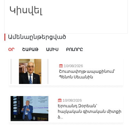
Կիսվել
Ամենաընթերցված
ՕՐ
ՇԱԲԱԹ
ԱՄԻՍ
ԲՈԼՈՐԸ
10/08/2026
Շուտափոյթ ապաքինում՝
Պենոն Սեւանին
10/08/2026
Երուանդ Զօրեան՝
հայկական գիտական միտքի
ձ...