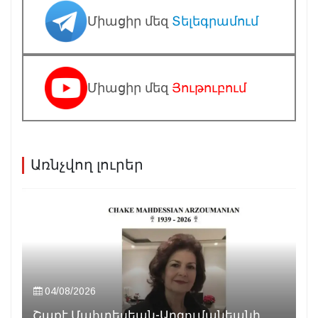
Միացիր մեզ
Տելեգրամում
Միացիր մեզ
Յութուբում
Առնչվող լուրեր
04/08/2026
Շաքէ Մահտեսեան-Արզումանեանի