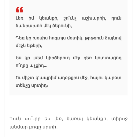
Լեռ իմ կեանքի, շո՜ւնչ աշխարհի, դուն
ծանրախոհ մէկ ծերունի,
Դեռ կը խօսիս հոգւոյս մօտիկ, թրթռուն ձայնով
մէջն եթերի,
Ես կը լսեմ կիրճերուդ մէջ դեռ կոտտացող
ո՜ղբը աչքիդ...
Ու միշտ կ'ապրիմ աղօթքիս մէջ, հայու կարօտ
տենչը սրտիդ։
Դուն սո՜ւրբ ես լեռ, ծառայ կեանքի, տիրոջ
անմար բոցը սրտի,