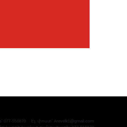
՝ 077-556870
Էլ. փոստ՝ Arevelk1@gmail.com