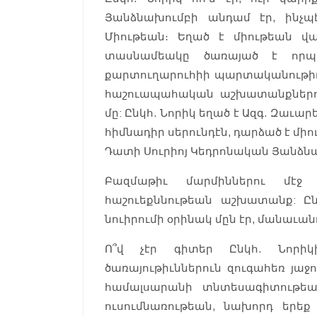
Յանձնախումբի անդամ էր, ինչ
Միութեան։ Եղած է միութեան վ
տասնամեակը ծառայած է որպէ
քարտուղարուհիի պարտականութիւն
հաշուապահական աշխատանքներուն
մը: Ընկհ. Նորիկ եղած է Ազգ. Զա
հիմնադիր սերունդէն, դարձած է մի
Դատի Սուրիոյ Կեդրոնական Յանձն
Բազմաթիւ մարմիններու մէ
հաշուեքննութեան աշխատանք: Ըն
նուիրումի օրինակ մըն էր, մանաւ
Ո՞վ չէր գիտեր Ընկհ. Նորիկ
ծառայութիւններուն զուգահեռ յա
համալսարանի տնտեսագիտութեա
ուսումնառութեան, նախորդ երե