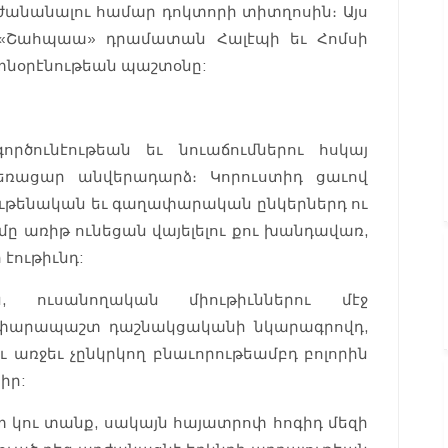
ժանանալու համար դոկտորի տիտղոսին։ Այս
ր «Շահպաա» դրամատան Հալէպի եւ Հոմսի
տնօրէնութեան պաշտօնը:
րծունէութեան եւ նուաճումներու հսկայ
հեռացար անվերադարձ։ Կորուստիդ ցաւով
ութենական եւ գաղափարական ընկերներդ ու
 մը առիթ ունեցան վայելելու քու խանդավառ,
 էութիւնդ:
, ուսանողական միութիւններու մէջ
ղափարապաշտ դաշնակցականի նկարագրովդ,
ւ առջեւ չընկրկող բնաւորութեամբդ բոլորին
իր:
շտ կու տանք, սակայն հայատրոփ հոգիդ մեզի