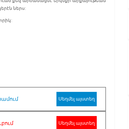
ուած քեզ արժանացնէ երկնքի արքայութեան
կերէն ներս:
որիկ:
րամում
Սեղմել այստեղ
ւբում
Սեղմել այստեղ