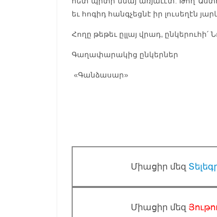
հետ պիտի մնայ առյաւէտ: Թող Աստ
եւ հոգիդ հանգչեցնէ իր լուսեղէն յար
Հողը թեթեւ ըլլայ վրադ, ընկերուհի՛ Ն
Գաղափարակից ընկերներ
«Գանձասար»
Միացիր մեզ
Տելեգ
Միացիր մեզ
Յութո