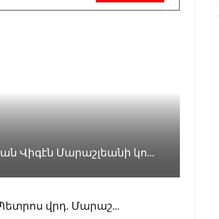
 Վիգէն Մարաշլեանի կո...
Պետրոս վրդ. Մարաշ...