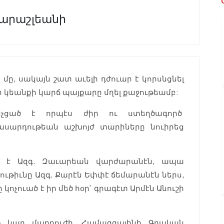
արաշլեանի
 մը, սակայն շատ աւելի դժուար է կորսնցնել
 կեանքի կարճ պայքարը մղել քաջութեամբ:
նչցած է որպէս ժիր ու ստեղծագործ
տասարդութեան աշխոյժ տարիները նուիրեց
 է Ազգ. Զաւարեան վարժարանէն, ապա
ութիւնը Ազգ. Քարէն Եփփէ ճեմարանէն ներս,
 կոչուած է իր մեծ հօր՝ գրագէտ Արմէն Անուշի
իք կար մարդուժի. Համազգայինի Գրական