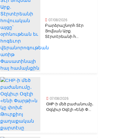
07/08/2026
Բարձրաշնորհ Տէր
Յովնան Արք.
Տէրտէրեանի հ...
07/08/2026
CHP-ի մեծ բաժանումը․
Օզկիւր Օզէլի «Ենի Փ...