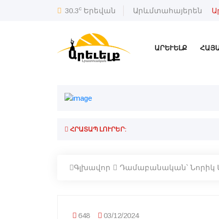
c
30.3
Երեվան
Արևմտահայերեն
Ա
ԱՐԵՒԵԼՔ
ՀԱՅ
ՀՐԱՏԱՊ ԼՈՒՐԵՐ:
Գլխավոր
Դամաբանական՝ Նորիկ 
648
03/12/2024