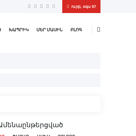
ուրբ, օգս 07
Ց
ԽԱՊՐԻԿ
ՄԵՐ ՄԱՍԻՆ
ԲԼՈԳ
Ամենաընթերցված