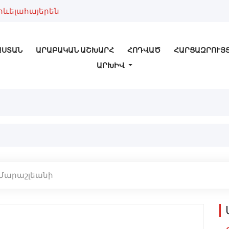
րևելահայերեն
ԱՍՏԱՆ
ԱՐԱԲԱԿԱՆ ԱՇԽԱՐՀ
ՀՈԴՎԱԾ
ՀԱՐՑԱԶՐՈՒՅ
ԱՐԽԻՎ
Մարաշլեանի