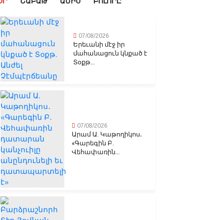
ՕՐ
ՇԱԲԱԹ
ԱՄԻՍ
ԲՈԼՈՐԸ
07/08/2026
Երեւանի մէջ իր
մահանացուն կնքած է
Տօքթ...
07/08/2026
Արամ Ա. Կաթողիկոս․
«Գարեգին Բ.
Վեհափառին...