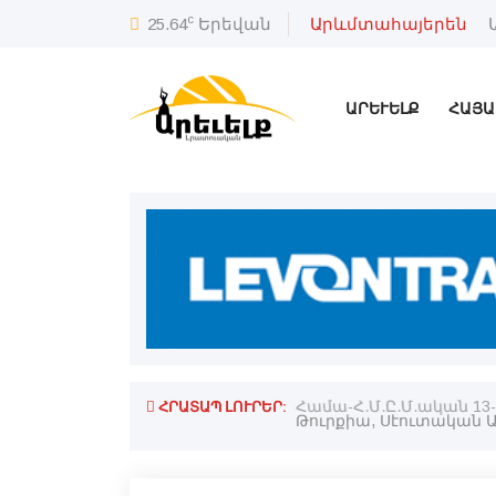
c
25.64
Երեվան
Արևմտահայերեն
ԱՐԵՒԵԼՔ
ՀԱՅԱ
ՀՐԱՏԱՊ ԼՈՒՐԵՐ:
ստեղծել
Համա-Հ.Մ.Ը.Մ.ական 13