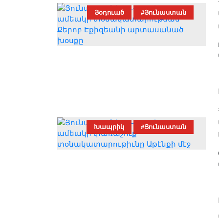
Յօդուած
#Յունաստան
Խապրիկ
#Յունաստան