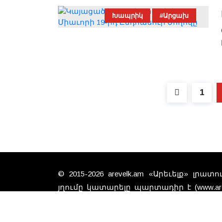
Խապրիկ
#Արցախ
1
© 2015-2026 arevelk.am «Արեւելք» լրա
յղումը կատարելը պարտադիր է (www.arev
գտած նիւթերը անպայման չէ, 
խմբագրութեան տեսակէտները: Գովազ