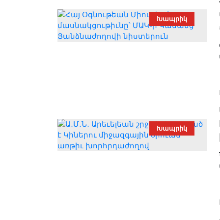
Խապրիկ
Խապրիկ