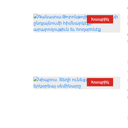
Խապրիկ
Խապրիկ