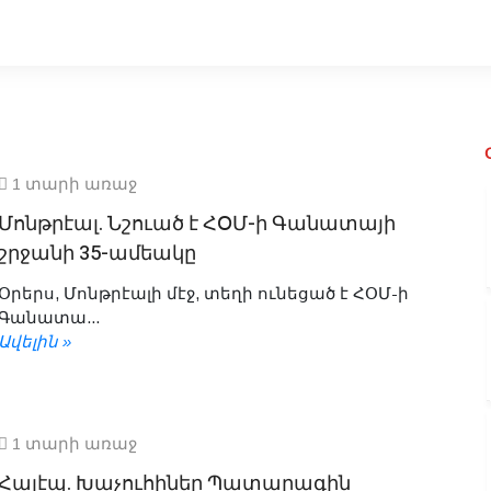
1 տարի առաջ
Մոնթրէալ. Նշուած է ՀՕՄ-ի Գանատայի
շրջանի 35-ամեակը
Օրերս, Մոնթրէալի մէջ, տեղի ունեցած է ՀՕՄ-ի
Գանատա...
Ավելին »
1 տարի առաջ
Հալէպ. Խաչուհիներ Պատարագին