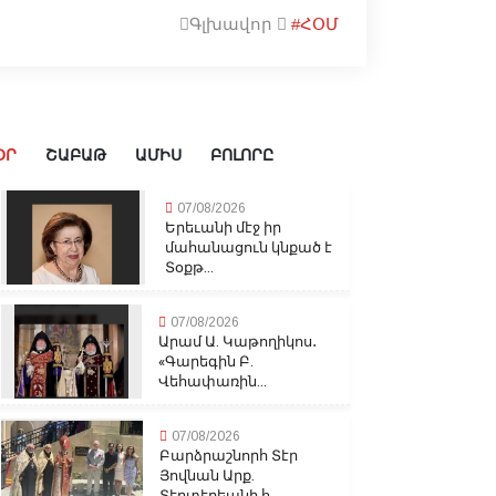
Գլխավոր
#ՀՕՄ
ՕՐ
ՇԱԲԱԹ
ԱՄԻՍ
ԲՈԼՈՐԸ
07/08/2026
Երեւանի մէջ իր
մահանացուն կնքած է
Տօքթ...
07/08/2026
Արամ Ա. Կաթողիկոս․
«Գարեգին Բ.
Վեհափառին...
07/08/2026
Բարձրաշնորհ Տէր
Յովնան Արք.
Տէրտէրեանի հ...