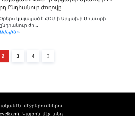
րդ Ընդհանուր Ժողովը
Օրերս կայացած է ՀՕՄ-ի Արցախի Միաւորի
ընդհանուր ժո...
Ավելին »
2
3
4
տուականէն մէջբերումներու
elk.am): Կայքին մէջ տեղ
Հեռ
որ կը ներկայացնեն
դներու բովանդակութեան