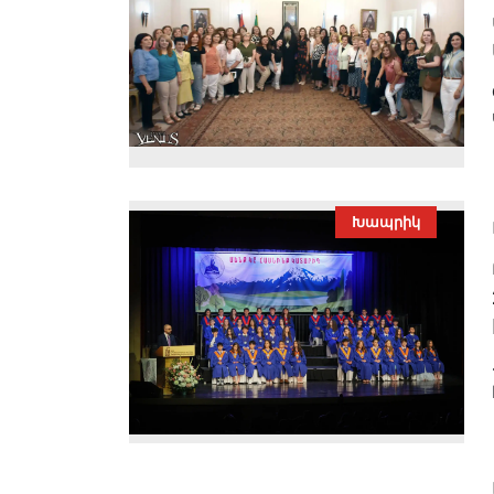
Խապրիկ