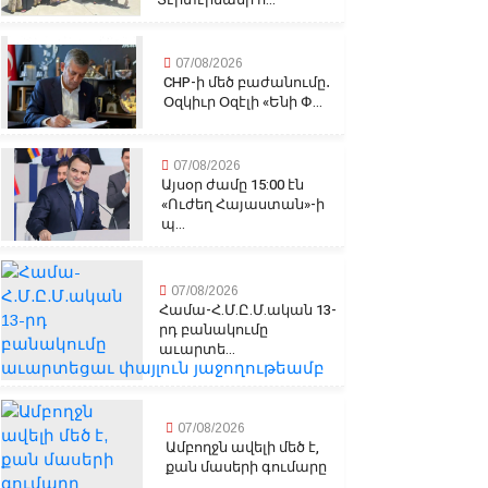
07/08/2026
CHP-ի մեծ բաժանումը․
Օզկիւր Օզէլի «Ենի Փ...
07/08/2026
Այսօր ժամը 15:00 էն
«Ուժեղ Հայաստան»-ի
պ...
07/08/2026
Համա-Հ.Մ.Ը.Մ.ական 13-
րդ բանակումը
աւարտե...
07/08/2026
Ամբողջն ավելի մեծ է,
քան մասերի գումարը