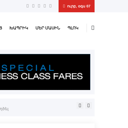
ուրբ, օգս 07
Ց
ԽԱՊՐԻԿ
ՄԵՐ ՄԱՍԻՆ
ՊԼՈԿ
«Եկեղեցական անունով չդի