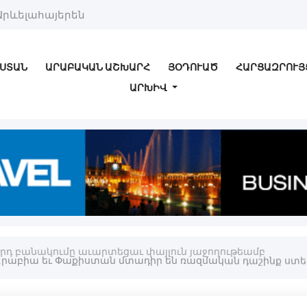
Արևելահայերեն
ՍՏԱՆ
ԱՐԱԲԱԿԱՆ ԱՇԽԱՐՀ
ՅՕԴՈՒԱԾ
ՀԱՐՑԱԶՐՈՒՅ
ԱՐԽԻՎ
-րդ բանակումը աւարտեցաւ փայլուն յաջողութեամբ