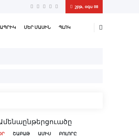
շբթ, օգս 08
ԱՊՐԻԿ
ՄԵՐ ՄԱՍԻՆ
ՊԼՈԿ
Ամենաընթերցուածը
ՕՐ
ՇԱԲԱԹ
ԱՄԻՍ
ԲՈԼՈՐԸ