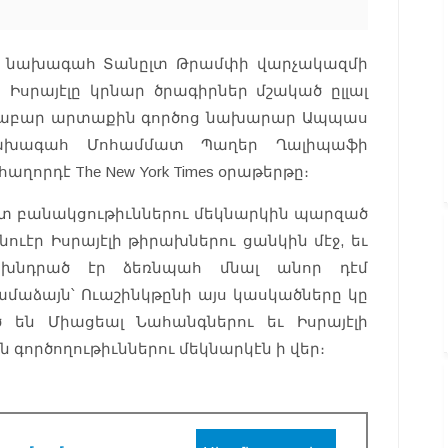
ԱՄՆ նախագահ Տանըլտ Թրամփի վարչակազմի
ր Իսրայէլը կրնար ծրագիրներ մշակած ըլլալ
որաբար արտաքին գործոց նախարար Ապպաս
նախագահ Մոհամմատ Պաղեր Ղալիպաֆի
 հաղորդէ
The New York Times
օրաթերթը։
ետ բանակցութիւններու մեկնարկին պարզած
ուէր Իսրայէլի թիրախներու ցանկին մէջ, եւ
ւն խնդրած էր ձեռնպահ մնալ անոր դէմ
աձայն՝ Ուաշինկթընի այս կասկածները կը
 են Միացեալ Նահանգներու եւ Իսրայէլի
գործողութիւններու մեկնարկէն ի վեր։