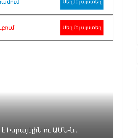
րամում
Սեղմել այստեղ
ւբում
Սեղմել այստեղ
Իսրայէլին ու ԱՄՆ-ն...