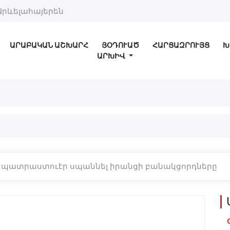
Արևելահայերեն
ԱՐԱԲԱԿԱՆ ԱՇԽԱՐՀ
ՅՕԴՈՒԱԾ
ՀԱՐՑԱԶՐՈՒՅՑ
Խ
ԱՐԽԻՎ
կը պատրաստուէր սպաննել իրանցի բանակցորդները