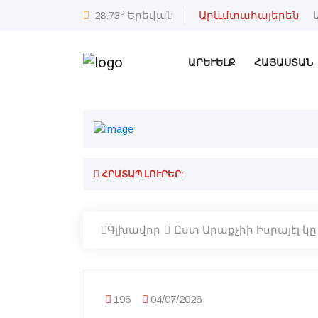
c
28.73
Երեվան
Արևմտահայերեն
ԱՐԵՒԵԼՔ
ՀԱՅԱՍՏԱՆ
ՀՐԱՏԱՊ ԼՈՒՐԵՐ:
Գլխավոր
Ըստ Արաքչիի Իսրայէլ 
196
04/07/2026