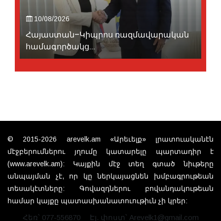
10/08/2026
Հայաստան–Կիպրոս ռազմավարական
համագործակց...
© 2015-2026 arevelk.am «Արեւելք» լրատուականէն
մէջբերումներու յղումը կատարելը պարտադիր է
(www.arevelk.am): Կայքին մէջ տեղ գտած նիւթերը
անպայման չէ, որ կը ներկայացնեն խմբագրութեան
տեսակէտները: Գովազդներու բովանդակութեան
համար կայքը պատասխանատուութիւն չի կրեր:
Հեռ՝ 077-556870
Էլ. փոստ՝ Arevelk1@gmail.com