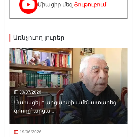
Միացիր մեզ
Յութուբում
Առնչուող լուրեր
30/07/2026
Մահացել է արցախցի ամենատարեց
գրողը՝ արցա...
19/06/2026