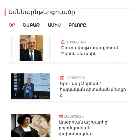
Ամենաընթերցուածը
ՕՐ
ՇԱԲԱԹ
ԱՄԻՍ
ԲՈԼՈՐԸ
10/08/2026
Շուտափոյթ ապաքինում՝
Պենոն Սեւանին
10/08/2026
Երուանդ Զօրեան՝
հայկական գիտական միտքի
ձ...
10/08/2026
Այսօրուան աշխարհը՝
քոլոմպոսեան
փոխանակմա...