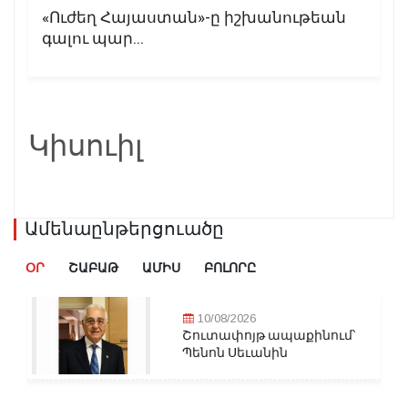
«Ուժեղ Հայաստան»-ը իշխանութեան
գալու պար...
Կիսուիլ
Ամենաընթերցուածը
ՕՐ
ՇԱԲԱԹ
ԱՄԻՍ
ԲՈԼՈՐԸ
10/08/2026
Շուտափոյթ ապաքինում՝
Պենոն Սեւանին