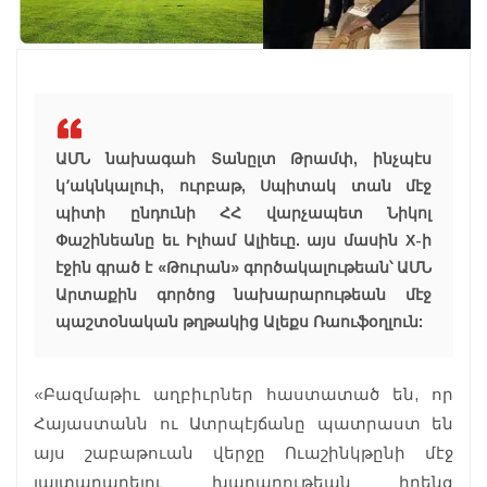
ԱՄՆ նախագահ Տանըլտ Թրամփ, ինչպէս
կ՚ակնկալուի, ուրբաթ, Սպիտակ տան մէջ
պիտի ընդունի ՀՀ վարչապետ Նիկոլ
Փաշինեանը եւ Իլհամ Ալիեւը. այս մասին X-ի
էջին գրած է «Թուրան» գործակալութեան՝ ԱՄՆ
Արտաքին գործոց նախարարութեան մէջ
պաշտօնական թղթակից Ալեքս Ռաուֆօղլուն:
«Բազմաթիւ աղբիւրներ հաստատած են, որ
Հայաստանն ու Ատրպէյճանը պատրաստ են
այս շաբաթուան վերջը Ուաշինկթընի մէջ
յայտարարելու խաղաղութեան իրենց