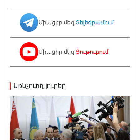
Միացիր մեզ
Տելեգրամում
Միացիր մեզ
Յութուբում
Առնչուող լուրեր