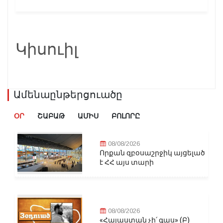
Կիսուիլ
Ամենաընթերցուածը
ՕՐ
ՇԱԲԱԹ
ԱՄԻՍ
ԲՈԼՈՐԸ
08/08/2026
Որքան զբօսաշրջիկ այցելած
է ՀՀ այս տարի
08/08/2026
«Հայաստան չի՛ գաս» (Բ)