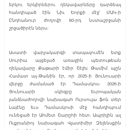
երկու երկիրներու ղեկավարները դարձեալ
հանդիպած էին Նիւ Եորքի մէջ՝ ՄԱԿ-ի
Ընդհանուր ժողովի 80-րդ նստաշրջանի
շրջածիրէն ներս։
Ասատի վարչակարգի տապալումէն ետք
Սուրիա այցելած առաջին պետութեան
ղեկավարը Քաթարի էմիր Շէյխ Թամիմ պըն
Համատ ալ-Թանին էր, որ 2025-ի Յունուարի
վերջը ժամանած էր Դամասկոս։ 2026-ի
Յունուարի սկիզբը Եւրոպական
յանձնաժողովի նախագահ Ուրսուլա ֆոն տեր
Լայէնը եւս Դամասկոսի մէջ հանդիպում
ունեցած էր Ահմետ Շարըհի հետ։ Ապրիլին ալ
Ուքրանիոյ նախագահ Վլատիմիր Զելենսքին