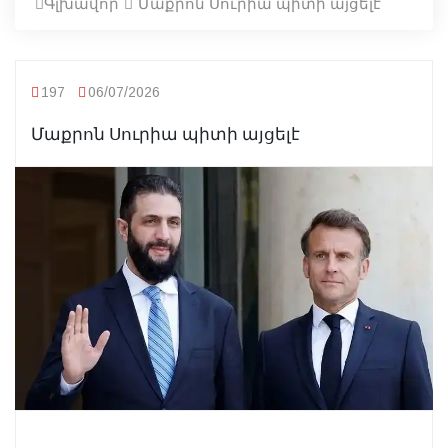
Գլխավոր
Մաքրոն Սուրիա պիտի այցելէ
197
06/07/2026
Մաքրոն Սուրիա պիտի այցելէ