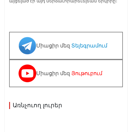
այցելած էր այդ մերձաւորարեւելեան երկիրը։
Միացիր մեզ
Տելեգրամում
Միացիր մեզ
Յութուբում
Առնչուող լուրեր