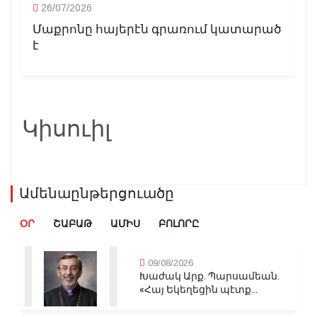
26/07/2026
Մաքրոնը հայերէն գրառում կատարած
է
Կիսուիլ
Ամենաընթերցուածը
ՕՐ
ՇԱԲԱԹ
ԱՄԻՍ
ԲՈԼՈՐԸ
09/08/2026
Խաժակ Արք. Պարսամեան.
«Հայ Եկեղեցին պէտք...