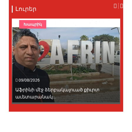
Լուրեր
Խապրիկ
09/08/2026
Աֆրինի մէջ ձերբակալուած քիւրտ
աւետարանակ...