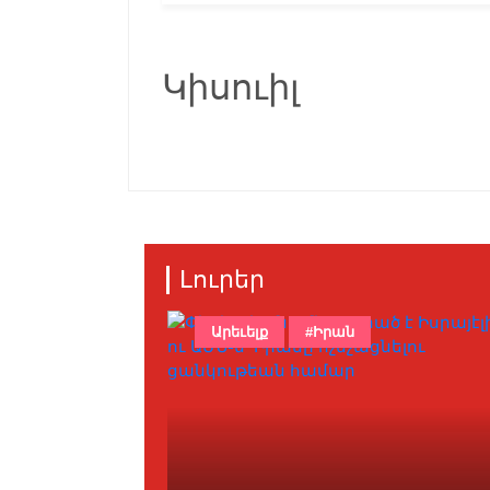
Կիսուիլ
Լուրեր
Արեւելք
#Իրան