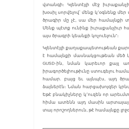
վտանգի։ Կլենտէյլի մէջ իւրաքանչ
խօսիլ սորվելով՝ մենք կ՚օգնենք 
ծրագիր մը չէ, սա մեր համայնքի 
Մենք պէտք ունինք իւրաքանչիւր հ
այս ծրագրի կեանքի կոչուելուն”։
Կլենտէյլի քաղաքապետութեան քարտ
է համայնքի մասնակցութեան մեծ 
GUSD-ին, նման կարեւոր քայլ ա
իրագործելիութիւնը ստուգելու համ
համար. բայց եւ այնպէս, այդ ծր
ձայներէն։ Նման հարցախոյզեր կրն
Եթէ բնակիչները կ՚ուզեն որ արեւմ
հիմա ատենն այդ մասին արտայայ
տայ որոշողներուն, թէ համայնքը լրջօ