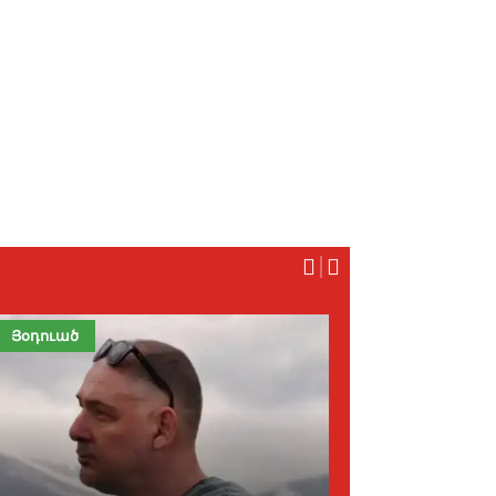
Յօդուած
Խապրիկ