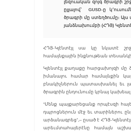
լեզուական զոյգ ծրագրի շ
ըլլալով՝ GUSD-ը կ՚ուսու
ծրագրի մը ստեղծումը։ Այս
յանձնախումբի (ՀԴՅ) Կլենտէ
ՀԴՅ-Կլէնտէյլ սա կը նկատէ շր
համայնքային ինքնութեան տեսանկի
Կլենտէյլ քաղաքը հարցախոյզի մը 
իմանալու համար համայնքին կարծ
բնակիչներուն պատասխանել եւ լայ
ծրագրին ընդունումը կրնայ կախեալ 
“Մենք պայքարեցանք որպէսզի հայե
դպրոցներուն մէջ եւ տարիներու ը
արձանագրեց”,– ըսած է ՀԴՅ-Կլենտէ
արեւմտահայերէնը համայն աշխ