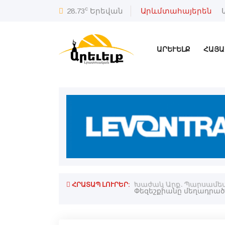
c
28.73
Երեվան
Արևմտահայերեն
ԱՐԵՒԵԼՔ
ՀԱՅԱ
ՀՐԱՏԱՊ ԼՈՒՐԵՐ:
ն համար
Խաժակ Արք. Պարսամեա