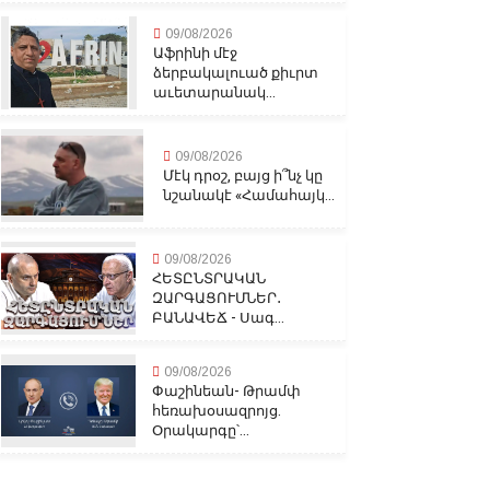
09/08/2026
Աֆրինի մէջ
ձերբակալուած քիւրտ
աւետարանակ...
09/08/2026
Մէկ դրօշ, բայց ի՞նչ կը
նշանակէ «Համահայկ...
09/08/2026
ՀԵՏԸՆՏՐԱԿԱՆ
ԶԱՐԳԱՑՈՒՄՆԵՐ․
ԲԱՆԱՎԵՃ - Սագ...
09/08/2026
Փաշինեան- Թրամփ
հեռախօսազրոյց.
Օրակարգը՝...