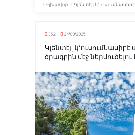
Գլխավոր
Կլենտէյլ կ՚ուսումնասի
352
24/09/2025
Կլենտէյլ կ՚ուսումնասիր
ծրագրին մէջ ներմուծելու