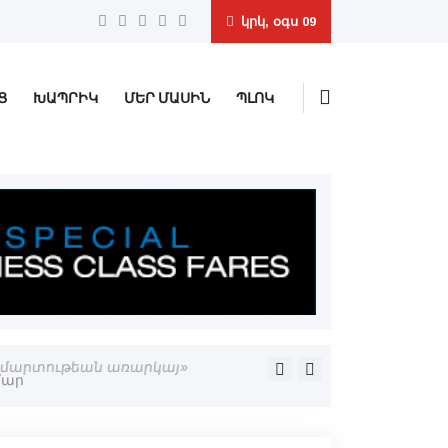
կրկ, օգս 09
Ց
ԽԱՊՐԻԿ
ՄԵՐ ՄԱՍԻՆ
ՊԼՈԿ
կամարտութեան առարկայ»
Հիւրմիւզէն մինչեւ Լիբանա