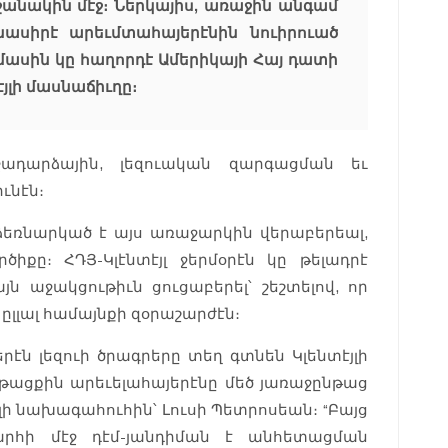
րջանակին մէջ։ Ներկայիս, առաջին անգամ
մնասիրէ արեւմտահայերէնին նուիրուած
 մասին կը հաղորդէ Ամերիկայի Հայ դատի
յլի մասնաճիւղը։
ջադարձային, լեզուական զարգացման եւ
ւնէն։
ձեռնարկած է այս առաջարկին վերաբերեալ,
իքը։ ՀԴՅ-Կլէնտէյլ ջերմօրէն կը թելադրէ
ն աջակցութիւն ցուցաբերել՝ շեշտելով, որ
ըլլալ համայնքի զօրաշարժէն։
րէն լեզուի ծրագրերը տեղ գտնեն Կլենտէյլի
նթացքին արեւելահայերէնը մեծ յառաջընթաց
յլի նախագահուհին՝ Լուսի Պետրոսեան։ “Բայց
արհի մէջ դէմ-յանդիման է անհետացման