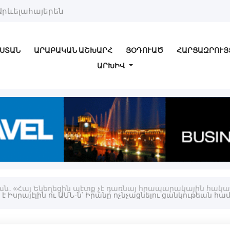
Արևելահայերեն
ՍՏԱՆ
ԱՐԱԲԱԿԱՆ ԱՇԽԱՐՀ
ՅՕԴՈՒԱԾ
ՀԱՐՑԱԶՐՈՒՅ
ԱՐԽԻՎ
ն. «Հայ Եկեղեցին պէտք չէ դառնայ հրապարակային հա