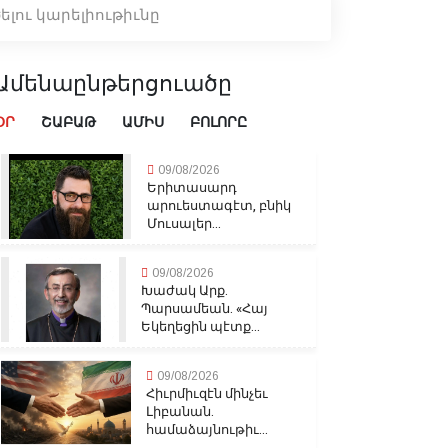
ելու կարելիութիւնը
Ամենաընթերցուածը
ՕՐ
ՇԱԲԱԹ
ԱՄԻՍ
ԲՈԼՈՐԸ
09/08/2026
Երիտասարդ
արուեստագէտ, բնիկ
Մուսալեր...
09/08/2026
Խաժակ Արք.
Պարսամեան. «Հայ
Եկեղեցին պէտք...
09/08/2026
Հիւրմիւզէն մինչեւ
Լիբանան.
համաձայնութիւ...