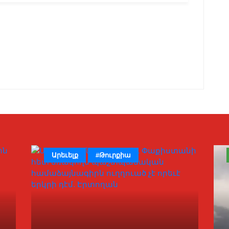
Արեւելք
#Թուրքիա