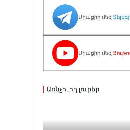
Միացիր մեզ
Տելեգ
Միացիր մեզ
Յութո
Առնչուող լուրեր