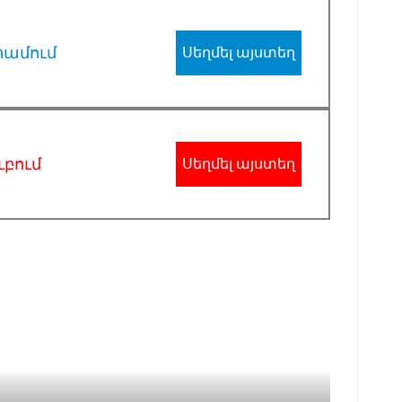
րամում
Սեղմել այստեղ
ւբում
Սեղմել այստեղ