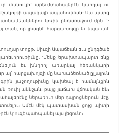
իւր մանուկի՝ արեւմտահայերէն կարդալ ու
մեր մշակոյթի ապագայի ապահովման։ Սա պարզ
տասնամեակներու կոչին ընդառաջում մըն է։
այ տան, որ լրացնէ հարցախոյզը եւ նպաստէ
ուղար տոքթ. Սիւզի Ապաճեան եւս ընդգծած
կարեւորութիւնը. “Մենք երախտապարտ ենք
ռնելուն եւ խնդրոյ առարկայ հեռանկարի
ար ալ՝ հարցախոյզի մը նախաձեռնած ըլլալուն
ագրին յաջողութիւնը կախեալ է համայնքին
ան թուիլ աննշան, բայց յաճախ վճռական են։
տահայերէնը ներառուի մեր դպրոցներուն մէջ,
տուելու։ Ամէն մէկ պատասխան ցոյց պիտի
րէն կ՚ուզէ պահպանել այս լեզուն”։