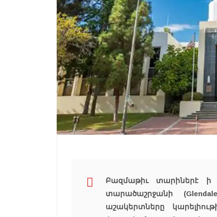
Բազմաթիւ տարիներէ ի վ
տարածաշրջանի (Glendal
աշակերտները կարելիութի