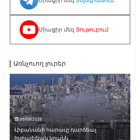
Միացիր մեզ
Տելեգրամում
Միացիր մեզ
Յութուբում
Առնչուող լուրեր
06/08/2026
Լիբանանի հարաւը դարձեալ
իսրայէլեան կրակն...