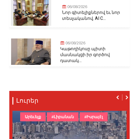
06/08/2026
Նոր գիտելիքներով եւ նոր
տեսլականով. AI C...
06/08/2026
Կաթողիկոսը պիտի
մասնակցի իր գործով
դատակ...
Լուրեր
Արեւելք
#Լիբանան
#Իսրայէլ