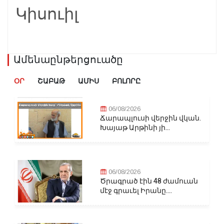
Կիսուիլ
Ամենաընթերցուածը
ՕՐ
ՇԱԲԱԹ
ԱՄԻՍ
ԲՈԼՈՐԸ
06/08/2026
Ճարապլուսի վերջին վկան.
Խայաթ Արթինի յի...
06/08/2026
Ծրագրած էին 48 ժամուան
մէջ գրաւել Իրանը....