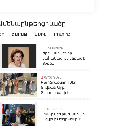
Ամենաընթերցուածը
ՕՐ
ՇԱԲԱԹ
ԱՄԻՍ
ԲՈԼՈՐԸ
07/08/2026
Երեւանի մէջ իր
մահանացուն կնքած է
Տօքթ...
07/08/2026
Բարձրաշնորհ Տէր
Յովնան Արք.
Տէրտէրեանի հ...
07/08/2026
CHP-ի մեծ բաժանումը․
Օզկիւր Օզէլի «Ենի Փ...