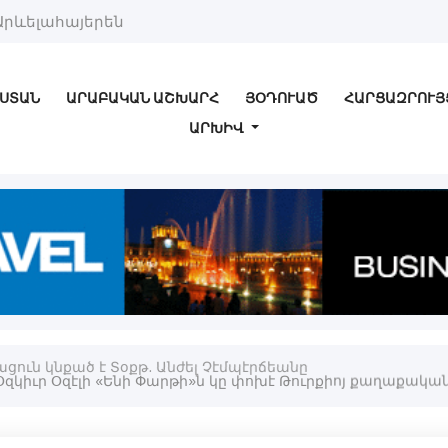
Արևելահայերեն
ՍՏԱՆ
ԱՐԱԲԱԿԱՆ ԱՇԽԱՐՀ
ՅՕԴՈՒԱԾ
ՀԱՐՑԱԶՐՈՒՅ
ԱՐԽԻՎ
ցուն կնքած է Տօքթ. Անժել Չէմպէրճեանը