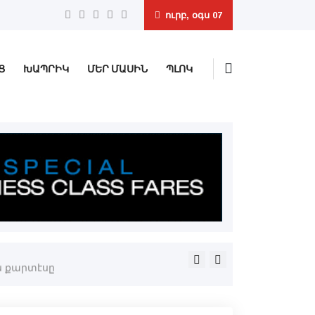
ուրբ, օգս 07
Ց
ԽԱՊՐԻԿ
ՄԵՐ ՄԱՍԻՆ
ՊԼՈԿ
Ամբողջն ավելի մեծ է, քան 