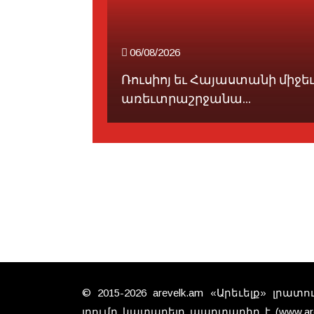
06/08/2026
ոյ
Ռուսիոյ եւ Հայաստանի միջե
նալո...
առեւտրաշրջանա...
© 2015-2026 arevelk.am «Արեւելք» լրա
յղումը կատարելը պարտադիր է (www.arev