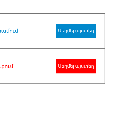
րամում
Սեղմել այստեղ
ւբում
Սեղմել այստեղ