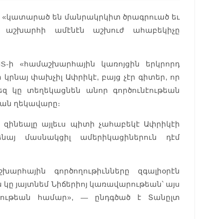
ը «կատարած են մանրակրկիտ ծրագրուած եւ
՝ աշխարհի ամէնէն աշխուժ ահաբեկիչը
IS-ի «համաշխարհային կառոյցին երկրորդ
կրնայ փախչիլ Ափրիկէ, բայց չէր գիտեր, որ
մեզ կը տեղեկացնեն անոր գործունէութեան
տան ղեկավարը։
 զինեալը այլեւս պիտի չահաբեկէ Ափրիկէի
ենայ մասնակցիլ ամերիկացիներուն դէմ
։
շխարհային գործողութիւնները զգալիօրէն
 կը յայտնեմ Նիճերիոյ կառավարութեան՝ այս
ցութեան համար», — ընդգծած է Տանըլտ