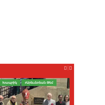
Խապրիկ
#Արեւմտեան Թեմ
Ի՞նչ Գրեցին