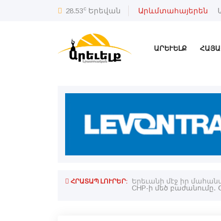
c
28.53
Երեվան
Արևմտահայերեն
ԱՐԵՒԵԼՔ
ՀԱՅԱ
ՀՐԱՏԱՊ ԼՈՒՐԵՐ:
քական քարտէսը
Երեւանի մէջ իր մահանա