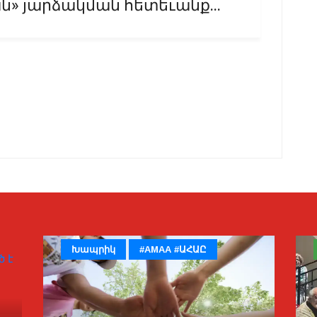
» յարձակման հետեւանք...
Խապրիկ
#AMAA #ԱՀԱԸ