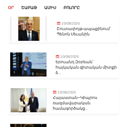
ՕՐ
ՇԱԲԱԹ
ԱՄԻՍ
ԲՈԼՈՐԸ
10/08/2026
Շուտափոյթ ապաքինում՝
Պենոն Սեւանին
10/08/2026
Երուանդ Զօրեան՝
հայկական գիտական միտքի
ձ...
10/08/2026
Հայաստան–Կիպրոս
ռազմավարական
համագործակց...