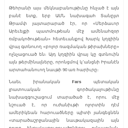
Թեհրանի այս մեկնաբանութիւնը հնչած է այն
բանէ ետք, երբ ԱՄՆ նախագահ Տանըլտ
Թրամփ յայտարարած էր, որ «Մերձաւոր
Արեւելքի պատմութեան մէջ ամենահզօր
ռմբակոծութեան» հետեւանքով Խարկ կղզիին
վրայ գտնուող «բոլոր ռազմական թիրախները»
ոչնչացուած են։ Այդ կղզիին վրայ կը գտնուին
այն թերմինալները, որոնցմով կ՚անցնի Իրանէն
արտահանուող նաւթի 90 առ հարիւրը։
Նաեւ իրանական
Fars
պետական
լրատուական գործակալութիւնը
նախազգուշացում տարածած է, որու մէջ
նշուած է, որ ուժանիւթի ոլորտին դէմ
ամերիկեան հարուածները պիտի յանգեցնեն
«տարածաշրջանային նաւթակազային այն
բոլոր ենթակառուցուածքներու ոչնչացման,