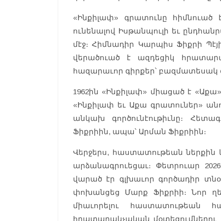
«Ինքիլափ» գրատունը հիմնուած է
ունենալով Իսթանպուլի եւ ընդհա
մէջ։ Հիմնադիր Կարպիս Ֆիքրի Պէ
վերածուած է ազդեցիկ հրատար
հազարաւոր գիրքեր՝ բազմատեսակ 
1962ին «Ինքիլափ» միացած է «Աքա
«Ինքիլափ եւ Աքա գրատուներ» անո
անկախ գործունէութիւնը։ Հետա
Ֆիքրիին, ապա՝ Արման Ֆիքրիին։
Վերջերս, հաստատութեան ներքին կ
արձանագրուեցաւ։ Փետրուար 2026
վարած էր գլխաւոր գործադիր տն
փոխանցեց Մարք Ֆիքրիի։ Նոր ղե
միաւորելու հաստատութեան հ
հրատարակչական մօտեցումներու հե