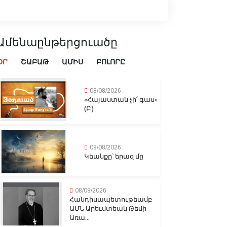
Ամենաընթերցուածը
ՕՐ
ՇԱԲԱԹ
ԱՄԻՍ
ԲՈԼՈՐԸ
08/08/2026
«Հայաստան չի՛ գաս»
(Բ)
08/08/2026
Կեանքը՝ երազ մը
08/08/2026
Հանդիսապետութեամբ
ԱՄՆ Արեւմտեան Թեմի
Առա...