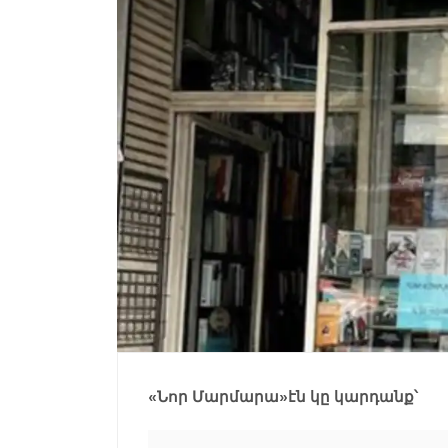
«Նոր Մարմարա»էն կը կարդանք՝