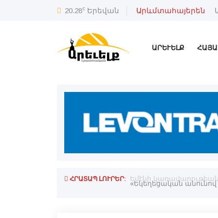
c
20.28
Երեվան
Արևմտահայերեն
ԱՐԵՒԵԼՔ
ՀԱՅԱ
ՀՐԱՏԱՊ ԼՈՒՐԵՐ:
արտայայտութիւն». Ռուբինեան
Եմէնի կառավարութեան ո