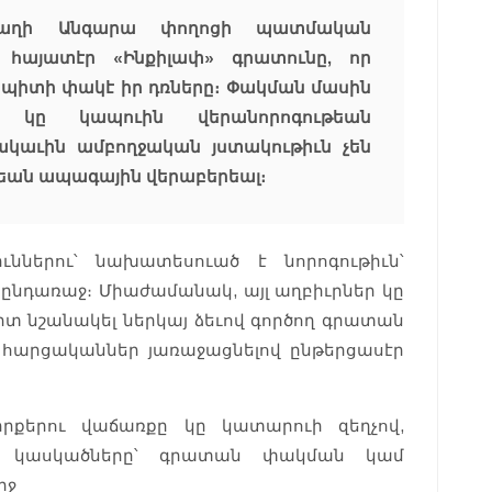
 թաղի Անգարա փողոցի պատմական
 հայատէր «Ինքիլափ» գրատունը, որ
ին պիտի փակէ իր դռները։ Փակման մասին
եւ կը կապուին վերանորոգութեան
կաւին ամբողջական յստակութիւն չեն
եան ապագային վերաբերեալ։
ններու՝ նախատեսուած է նորոգութիւն՝
ընդառաջ։ Միաժամանակ, այլ աղբիւրներ կը
ւարտ նշանակել ներկայ ձեւով գործող գրատան
հարցականներ յառաջացնելով ընթերցասէր
իրքերու վաճառքը կը կատարուի զեղչով,
նէ կասկածները՝ գրատան փակման կամ
րջ