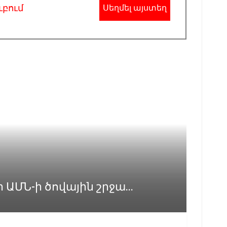
ւբում
Սեղմել այստեղ
ԱՄՆ-ի ծովային շրջա...