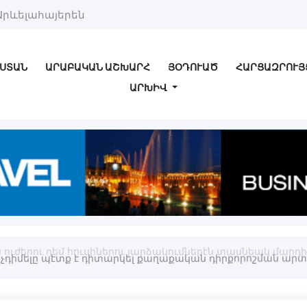
Արևելահայերեն
ՍՏԱՆ
ԱՐԱԲԱԿԱՆ ԱՇԽԱՐՀ
ՅՕԴՈՒԱԾ
ՀԱՐՑԱԶՐՈՒՅ
ԱՐԽԻՎ
ւժերու դեմ հուսիներու յարձակումներէն տասնեակ մարդիկ 