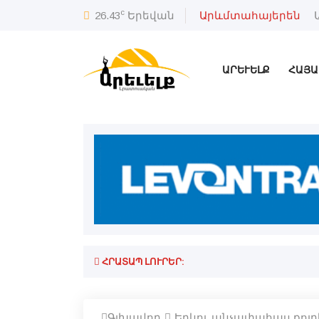
c
26.43
Երեվան
Արևմտահայերեն
ԱՐԵՒԵԼՔ
ՀԱՅԱ
ՀՐԱՏԱՊ ԼՈՒՐԵՐ:
Գլխավոր
Երկու անչափահաս քոյրե