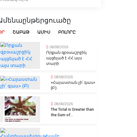
Ամենաընթերցուածը
ՕՐ
ՇԱԲԱԹ
ԱՄԻՍ
ԲՈԼՈՐԸ
08/08/2026
Որքան զբօսաշրջիկ
այցելած է ՀՀ այս
տարի
08/08/2026
«Հայաստան չի՛ գաս»
(Բ)
08/08/2026
The Total is Greater than
the Sum of...