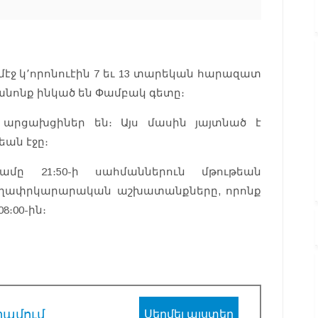
 մէջ կ՚որոնուէին 7 եւ 13 տարեկան հարազատ
 անոնք ինկած են Փամբակ գետը։
արցախցիներ են։ Այս մասին յայտնած է
ան էջը։
 ժամը 21։50-ի սահմաններուն մթութեան
ողափրկարարական աշխատանքները, որոնք
։00-ին։
րամում
Սեղմել այստեղ