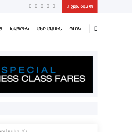
շբթ, օգս 08
Ց
ԽԱՊՐԻԿ
ՄԵՐ ՄԱՍԻՆ
ՊԼՈԿ
րունակուին