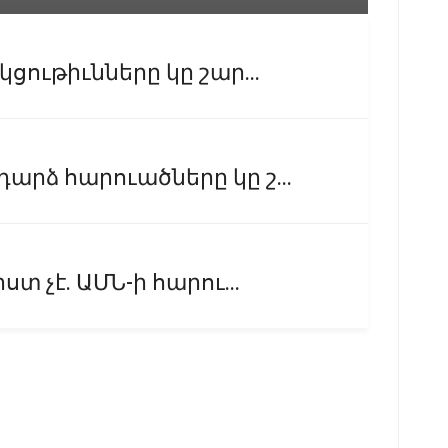
ցութիւնները կը շար...
րձ հարուածները կը շ...
տ չէ. ԱՄՆ-ի հարու...