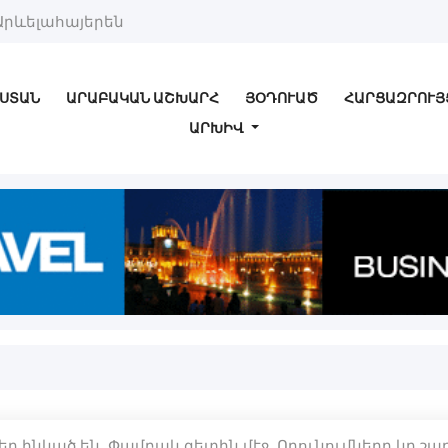
Արևելահայերեն
ՍՏԱՆ
ԱՐԱԲԱԿԱՆ ԱՇԽԱՐՀ
ՅՕԴՈՒԱԾ
ՀԱՐՑԱԶՐՈՒՅ
ԱՐԽԻՎ
ր ինկած են Փամբակ գետին մէջ. Որունումները կը շա