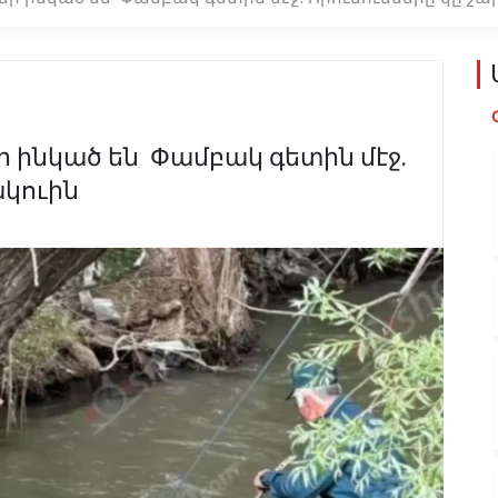
 ինկած են Փամբակ գետին մէջ.
ակուին