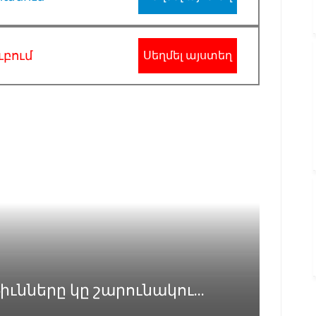
ւբում
Սեղմել այստեղ
նները կը շարունակու...