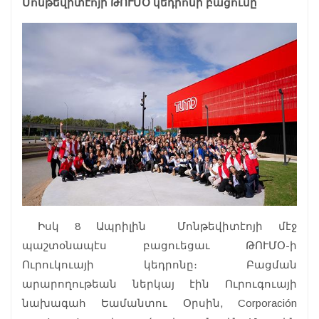
Մոնթեվիտէոյի ԹՈՒՄՕ կեդրոնի բացումը
Իսկ 8 Ապրիլին Մոնթեվիտէոյի մէջ
պաշտօնապէս բացուեցաւ ԹՈՒՄՕ-ի
Ուրուկուայի կեդրոնը։ Բացման
արարողութեան ներկայ էին Ուրուգուայի
նախագահ Եամանտու Օրսին, Corporación