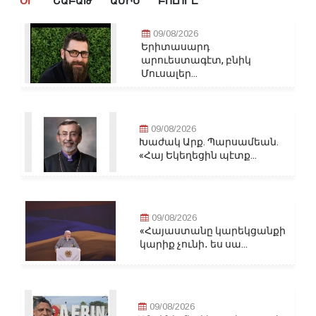
ՕՐ
ՇԱԲԱԹ
ԱՄԻՍ
ԲՈԼՈՐԸ
09/08/2026
Երիտասարդ
արուեստագէտ, բնիկ
Մուսալեր...
09/08/2026
Խաժակ Արք. Պարսամեան.
«Հայ Եկեղեցին պէտք...
09/08/2026
«Հայաստանը կարեկցանքի
կարիք չունի․ ես սա...
09/08/2026