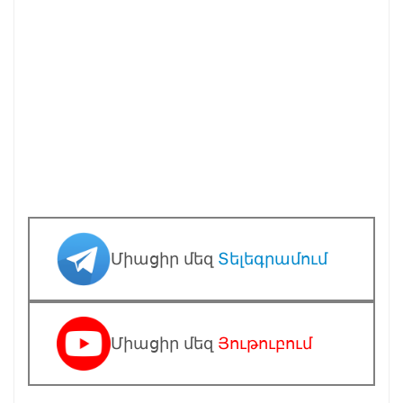
Միացիր մեզ
Տելեգրամում
Միացիր մեզ
Յութուբում