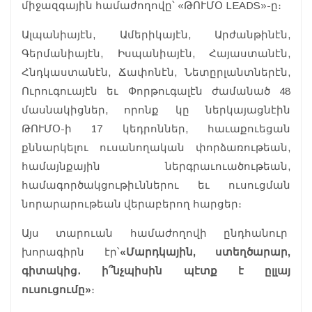
միջազգային համաժողովը՝ «ԹՈՒՄՕ LEADS»-ը։
Ալպանիայէն, Ամերիկայէն, Արժանթինէն,
Գերմանիայէն, Իսպանիայէն, Հայաստանէն,
Հնդկաստանէն, Ճափոնէն, Նետըրլանտներէն,
Ուրուգուայէն եւ Փորթուգալէն ժամանած 48
մասնակիցներ, որոնք կը ներկայացնէին
ԹՈՒՄՕ-ի 17 կեդրոններ, հաւաքուեցան
քննարկելու ուսանողական փորձառութեան,
համայնքային ներգրաւուածութեան,
համագործակցութիւններու եւ ուսուցման
նորարարութեան վերաբերող հարցեր։
Այս տարուան համաժողովի ընդհանուր
խորագիրն էր՝
«Մարդկային, ստեղծարար,
գիտակից․ ի՞նչպիսին պէտք է ըլլայ
ուսուցումը»
։