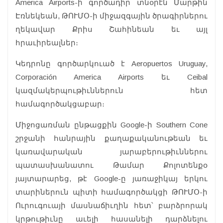
America Airports-ի գործադիր տնօրէն Մարթին
Էռնեկեան, ԹՈՒՄՕ-ի միջազգային ծրագիրներու
ղեկավար Քրիս Շահինեան եւ այլ
հրաւիրեալներ։
Կեդրոնը գործարկուած է Aeropuertos Uruguay,
Corporación America Airports եւ Ceibal
կազմակերպութիւններուն հետ
համագործակցաբար։
Միջոցառման ընթացքին Google-ի Southern Cone
շրջանի հանրային քաղաքականութեան եւ
կառավարական յարաբերութիւններու
պատասխանատու Թամար Քոլոտենքօ
յայտարարեց, թէ Google-ը յառաջիկայ երկու
տարիներուն պիտի համագործակցի ԹՈՒՄՕ-ի
Ուրուգուայի մասնաճիւղին հետ՝ բարձրորակ
կրթութիւնը աւելի հասանելի դարձնելու