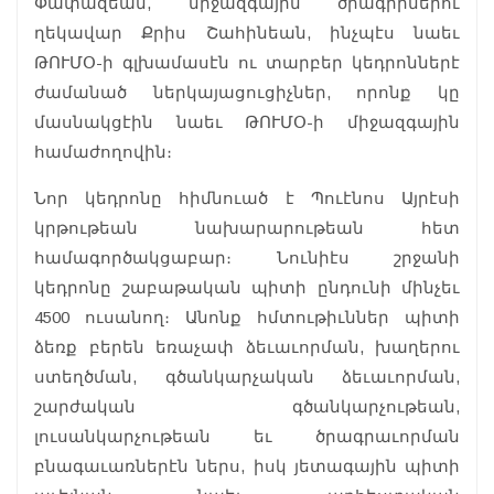
Փափազեան, միջազգային ծրագիրներու
ղեկավար Քրիս Շահինեան, ինչպէս նաեւ
ԹՈՒՄՕ-ի գլխամասէն ու տարբեր կեդրոններէ
ժամանած ներկայացուցիչներ, որոնք կը
մասնակցէին նաեւ ԹՈՒՄՕ-ի միջազգային
համաժողովին։
Նոր կեդրոնը հիմնուած է Պուէնոս Այրէսի
կրթութեան նախարարութեան հետ
համագործակցաբար։ Նունիէս շրջանի
կեդրոնը շաբաթական պիտի ընդունի մինչեւ
4500 ուսանող։ Անոնք հմտութիւններ պիտի
ձեռք բերեն եռաչափ ձեւաւորման, խաղերու
ստեղծման, գծանկարչական ձեւաւորման,
շարժական գծանկարչութեան,
լուսանկարչութեան եւ ծրագրաւորման
բնագաւառներէն ներս, իսկ յետագային պիտի