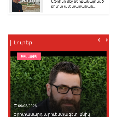
Աֆրինի մէջ ձերբակալուած
քիւրտ աւետարանակ...
Լուրեր
Խապրիկ
09/08/2026
Երիտասարդ արուեստագէտ, բնիկ