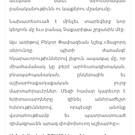
աւելնան նաեւ արհեստական
բանականութիւնն ու կայքերու մշակումը։
Նախատեսուած է մինչեւ տարեվերջ նոր
կեդրոն մը եւս բանալ Չաքարիթա շրջանին մէջ։
Այս առիթով Բեկոր Փափազեան նշեց․ «Յաջորդ
սերունդը պիտի ժառանգէ
հնարաւորութիւններով լեցուն ապագայ մը, որ
միաժամանակ կը բերէ արհեստագիտական,
բնապահպանական, ընկերային եւ
աշխարհաքաղաքական լուրջ
մարտահրաւէրներ։ Մեզի համար կարեւոր է
երիտասարդները զինել անհրաժեշտ
հմտութիւններով, որպէսզի անոնք
վստահութեամբ եւ պատրաստուած
դիմագրաւեն արագ փոփոխուող աշխարհը»։