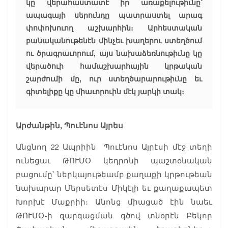
կը վերահաստատէ իր առաքելութիւնը՝
ապագայի սերունդը պատրաստել արագ
փոփոխուող աշխարհին։ Արհեստական
բանականութենէն մինչեւ խաղերու ստեղծում
ու ծրագրաւորում, այս նախաձեռնութիւնը կը
վերածուի համաշխարհային կրթական
շարժումի մը, ուր ստեղծարարութիւնը եւ
գիտելիքը կը միաւորուին մէկ յարկի տակ։
Արժանթին, Պուէնոս Այրես
Անցնող 22 Ապրիին Պուէնոս Այրէսի մէջ տեղի
ունեցաւ ԹՈՒՄՕ կեդրոնի պաշտօնական
բացումը՝ ներկայութեամբ քաղաքի կրթութեան
նախարար Մերսետէս Միկէլի եւ քաղաքապետ
Խորխէ Մաքրիի։ Անոնց միացած էին նաեւ
ԹՈՒՄՕ-ի զարգացման գծով տնօրէն Բեկոր