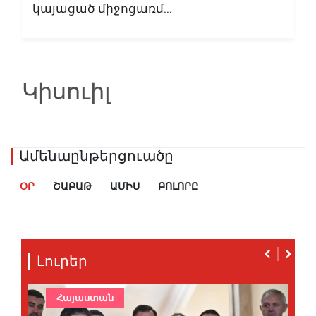
կայացած միջոցառմ...
Կիսուիլ
Ամենաընթերցուածը
ՕՐ
ՇԱԲԱԹ
ԱՄԻՍ
ԲՈԼՈՐԸ
Լուրեր
Հայաստան