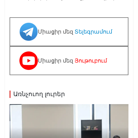
Միացիր մեզ
Տելեգրամում
Միացիր մեզ
Յութուբում
Առնչուող լուրեր