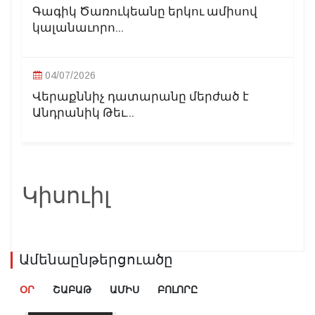
Գագիկ Ծառուկեանը երկու ամիսով
կալանաւորո...
04/07/2026
Վերաքննիչ դատարանը մերժած է
Անդրանիկ Թեւ...
Կիսուիլ
Ամենաընթերցուածը
ՕՐ
ՇԱԲԱԹ
ԱՄԻՍ
ԲՈԼՈՐԸ