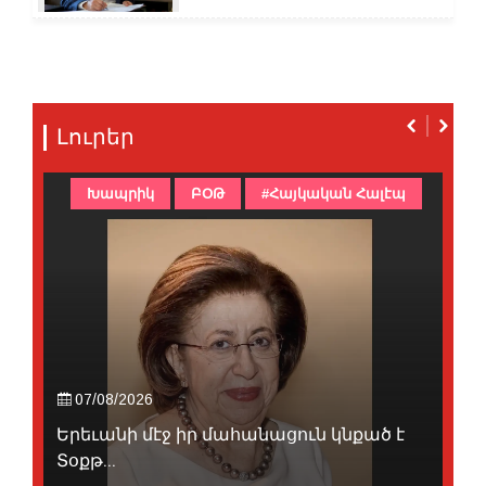
Լուրեր
Խապրիկ
ԲՕԹ
#Հայկական Հալէպ
07/08/2026
Երեւանի մէջ իր մահանացուն կնքած է
Տօքթ...