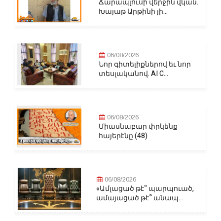
Ճարապլուսի վերջին վկան.
Խայաթ Արթինի յի...
06/08/2026
Նոր գիտելիքներով եւ նոր
տեսլականով. AI C...
06/08/2026
Միասնաբար փրկենք
հայերէնը (48)
06/08/2026
«Ամլացած թէ՞ պարպուած,
ամայացած թէ՞ անապ...