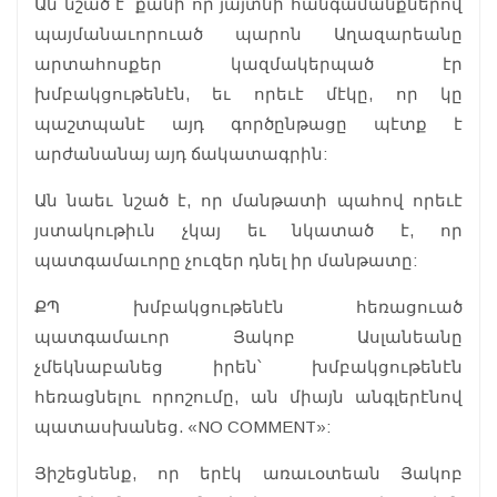
Ան նշած է՝ քանի որ յայտնի հանգամանքներով
պայմանաւորուած պարոն Աղազարեանը
արտահոսքեր կազմակերպած էր
խմբակցութենէն, եւ որեւէ մէկը, որ կը
պաշտպանէ այդ գործընթացը պէտք է
արժանանայ այդ ճակատագրին:
Ան նաեւ նշած է, որ մանթատի պահով որեւէ
յստակութիւն չկայ եւ նկատած է, որ
պատգամաւորը չուզեր դնել իր մանթատը:
ՔՊ խմբակցութենէն հեռացուած
պատգամաւոր Յակոբ Ասլանեանը
չմեկնաբանեց իրեն՝ խմբակցութենէն
հեռացնելու որոշումը, ան միայն անգլերէնով
պատասխանեց. «NO COMMENT»:
Յիշեցնենք, որ երէկ առաւօտեան Յակոբ