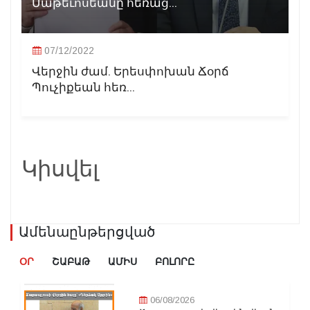
Մաթեւոսեանը հեռաց...
07/12/2022
Վերջին ժամ. Երեսփոխան Ճօրճ
Պուչիքեան հեռ...
Կիսվել
Ամենաընթերցված
ՕՐ
ՇԱԲԱԹ
ԱՄԻՍ
ԲՈԼՈՐԸ
06/08/2026