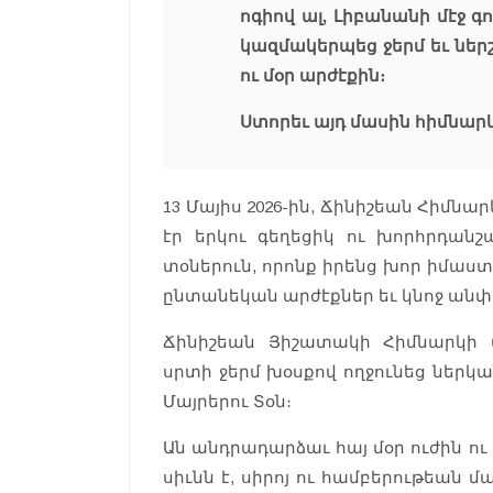
ոգիով ալ, Լիբանանի մէջ 
կազմակերպեց ջերմ եւ ներշ
ու մօր արժէքին։
Ստորեւ այդ մասին հիմնա
13 Մայիս 2026-ին, Ճինիշեան Հիմն
էր երկու գեղեցիկ ու խորհրդանշ
տօներուն, որոնք իրենց խոր իմաստ
ընտանեկան արժէքներ եւ կնոջ անփ
Ճինիշեան Յիշատակի Հիմնարկի տ
սրտի ջերմ խօսքով ողջունեց ներկ
Մայրերու Տօն։
Ան անդրադարձաւ հայ մօր ուժին ու
սիւնն է, սիրոյ ու համբերութեան 