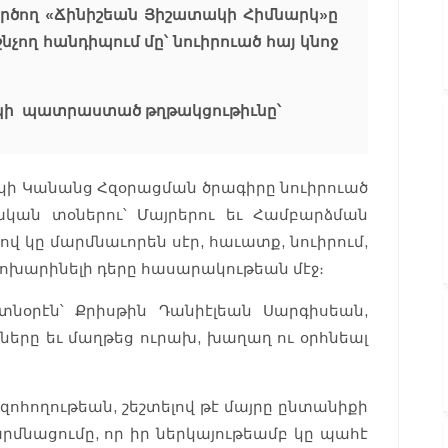
գործող «Ճինիշեան Յիշատակի Հիմնարկ»ը
նչող հանդիպում մը՝ նուիրուած հայ կնոջ
րկի պատրաստած թղթակցութիւնը՝
արկի Կանանց Հզօրացման ծրագիրը նուիրուած
ական տօներու՝ Մայրերու եւ Համբարձման
ով կը մարմնաւորեն սէր, հաւատք, նուիրում,
ոխարինելի դերը հասարակութեան մէջ։
նօրէն՝ Քրիսթին Դանիէլեան Սարգիսեան,
աները եւ մաղթեց ուրախ, խաղաղ ու օրհնեալ
 զոհողութեան, շեշտելով թէ մայրը ընտանիքի
մարմնացումը, որ իր ներկայութեամբ կը պահէ