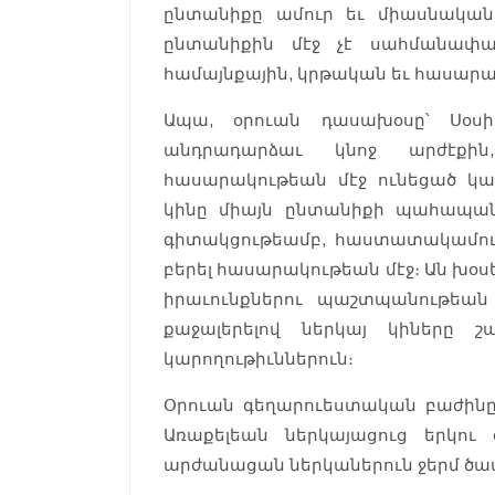
ընտանիքը ամուր եւ միասնական։
ընտանիքին մէջ չէ սահմանափակ
համայնքային, կրթական եւ հասարա
Ապա, օրուան դասախօսը՝ Սօսի
անդրադարձաւ կնոջ արժէքին
հասարակութեան մէջ ունեցած կա
կինը միայն ընտանիքի պահապանը 
գիտակցութեամբ, հաստատակամու
բերել հասարակութեան մէջ։ Ան խօ
իրաւունքներու պաշտպանութեան 
քաջալերելով ներկայ կիները շ
կարողութիւններուն։
Օրուան գեղարուեստական բաժինը 
Առաքելեան ներկայացուց երկու
արժանացան ներկաներուն ջերմ ծափ