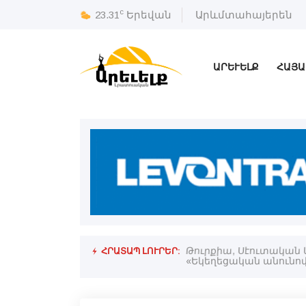
c
23.31
Երեվան
Արևմտահայերեն
ԱՐԵՒԵԼՔ
ՀԱՅԱ
ՀՐԱՏԱՊ ԼՈՒՐԵՐ:
 արտայայտութիւն». Ռուբինեան
Թուրքիա, Սէուտական