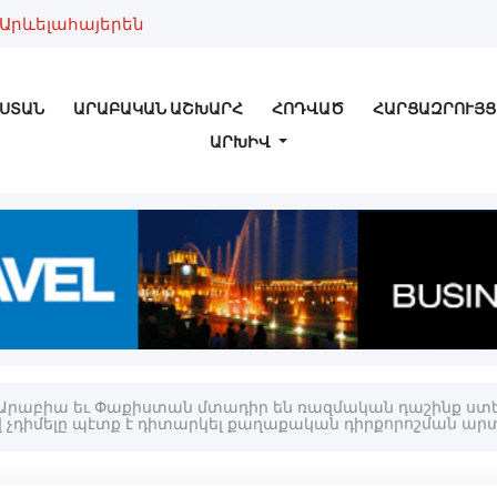
Արևելահայերեն
ՍՏԱՆ
ԱՐԱԲԱԿԱՆ ԱՇԽԱՐՀ
ՀՈԴՎԱԾ
ՀԱՐՑԱԶՐՈՒՅՑ
ԱՐԽԻՎ
 Արաբիա եւ Փաքիստան մտադիր են ռազմական դաշինք ստե