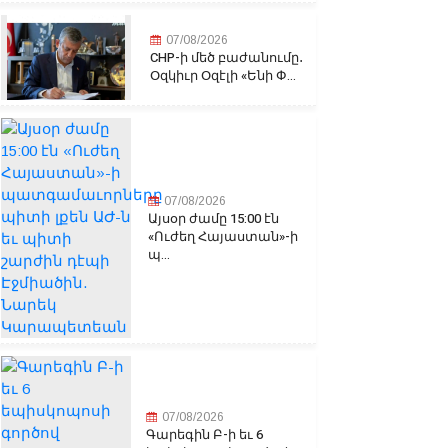
07/08/2026
CHP-ի մեծ բաժանումը․
Օզկիւր Օզէլի «Ենի Փ...
07/08/2026
Այսօր ժամը 15:00 էն
«Ուժեղ Հայաստան»-ի
պ...
07/08/2026
Գարեգին Բ-ի եւ 6