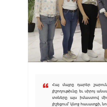
Հայ մայրը դարեր շարու
յիշողութիւնը եւ սիրոյ ան
տօները այս իմաստով մի
յիշեցում՝ կնոջ հաւատքի, ն