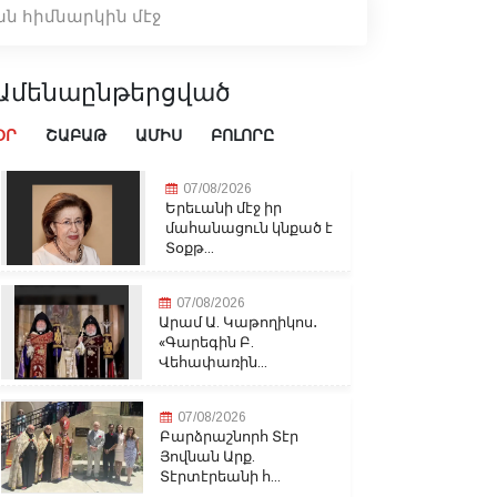
ան հիմնարկին մէջ
Ամենաընթերցված
ՕՐ
ՇԱԲԱԹ
ԱՄԻՍ
ԲՈԼՈՐԸ
07/08/2026
Երեւանի մէջ իր
մահանացուն կնքած է
Տօքթ...
07/08/2026
Արամ Ա. Կաթողիկոս․
«Գարեգին Բ.
Վեհափառին...
07/08/2026
Բարձրաշնորհ Տէր
Յովնան Արք.
Տէրտէրեանի հ...