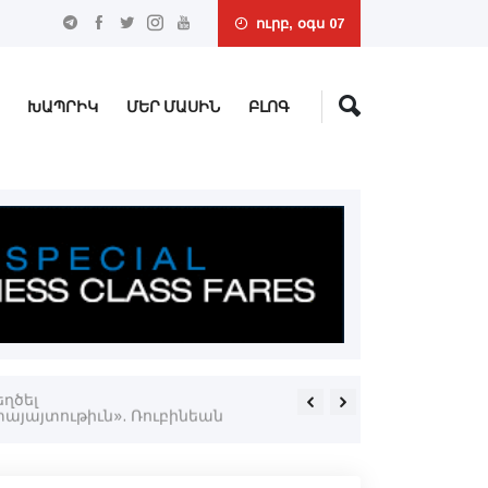
ուրբ, օգս 07
ԽԱՊՐԻԿ
ՄԵՐ ՄԱՍԻՆ
ԲԼՈԳ
ղծել
Եմէնի կառավարութեան ուժե