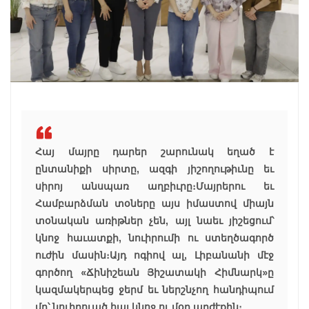
Հայ մայրը դարեր շարունակ եղած է
ընտանիքի սիրտը, ազգի յիշողութիւնը եւ
սիրոյ անսպառ աղբիւրը։ Մայրերու եւ
Համբարձման տօները այս իմաստով միայն
տօնական առիթներ չեն, այլ նաեւ յիշեցում՝
կնոջ հաւատքի, նուիրումի ու ստեղծագործ
ուժին մասին։ Այդ ոգիով ալ, Լիբանանի մէջ
գործող «Ճինիշեան Յիշատակի Հիմնարկ»ը
կազմակերպեց ջերմ եւ ներշնչող հանդիպում
մը՝ նուիրուած հայ կնոջ ու մօր արժէքին։