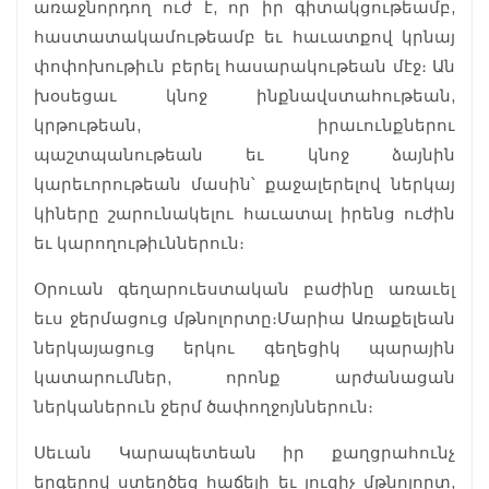
առաջնորդող ուժ է, որ իր գիտակցութեամբ,
հաստատակամութեամբ եւ հաւատքով կրնայ
փոփոխութիւն բերել հասարակութեան մէջ։ Ան
խօսեցաւ կնոջ ինքնավստահութեան,
կրթութեան, իրաւունքներու
պաշտպանութեան եւ կնոջ ձայնին
կարեւորութեան մասին՝ քաջալերելով ներկայ
կիները շարունակելու հաւատալ իրենց ուժին
եւ կարողութիւններուն։
Օրուան գեղարուեստական բաժինը առաւել
եւս ջերմացուց մթնոլորտը։ Մարիա Առաքելեան
ներկայացուց երկու գեղեցիկ պարային
կատարումներ, որոնք արժանացան
ներկաներուն ջերմ ծափողջոյններուն։
Սեւան Կարապետեան իր քաղցրահունչ
երգերով ստեղծեց հաճելի եւ յուզիչ մթնոլորտ,