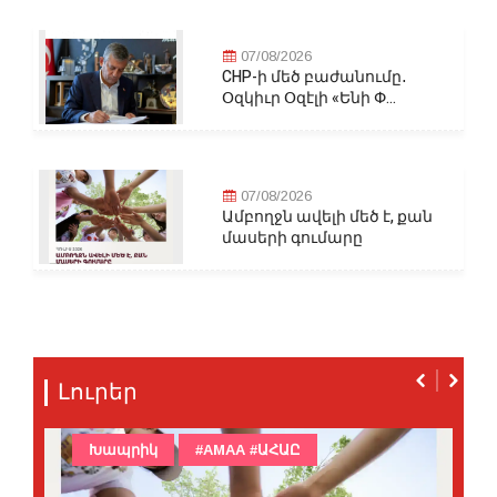
07/08/2026
CHP-ի մեծ բաժանումը․
Օզկիւր Օզէլի «Ենի Փ...
07/08/2026
Ամբողջն ավելի մեծ է, քան
մասերի գումարը
Լուրեր
Խապրիկ
#AMAA #ԱՀԱԸ