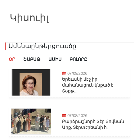
Կիսուիլ
Ամենաընթերցուածը
ՕՐ
ՇԱԲԱԹ
ԱՄԻՍ
ԲՈԼՈՐԸ
07/08/2026
Երեւանի մէջ իր
մահանացուն կնքած է
Տօքթ...
07/08/2026
Բարձրաշնորհ Տէր Յովնան
Արք. Տէրտէրեանի հ...