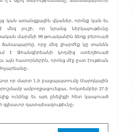
տե՞ղ է Ալիկ Յարութիւնեանը, ամենակարեւոր
յց կան առանցքային վկաներ, որոնք կան եւ
է մեզ յուշի, որ նրանց ներկայութիւնը
ական մարմնի 99 թուականին ձեռք բերուած
 ճանապարհը, որը մեզ լիարժէք կը տանեն
ում է Ջհանգիրեանի կողմից ստեղծուած
 այն հատորներին, որոնց մէջ ըստ էութեան
 Քոչարեանը։
նոր որ մարտ 1-ի բացայայտումը Մարդկային
ոշմամբ ամբողջացուեցաւ, հոկտեմբեր 27-ի
լիք ունինք եւ այդ ընելիքի հետ կապուած
նի գլխաւոր դատախազութիւնը։