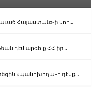
ւաճ Հայաստան»-ի կող...
ն դէմ արգելք ՀՀ իր...
ցին «պանիխիդա»ի դէմք...