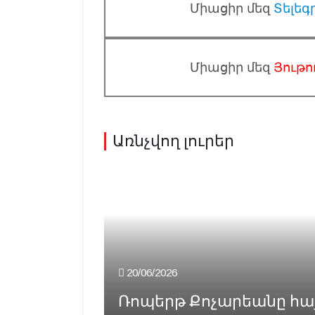
Միացիր մեզ
Տելեգ
Միացիր մեզ
Յութո
Առնչվող լուրեր
20/06/2026
Ռոպերթ Քոչարեանը հայց