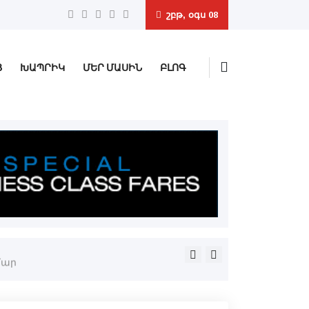
շբթ, օգս 08
Ց
ԽԱՊՐԻԿ
ՄԵՐ ՄԱՍԻՆ
ԲԼՈԳ
Փաշինեանն ու Ալիեւը հեռա