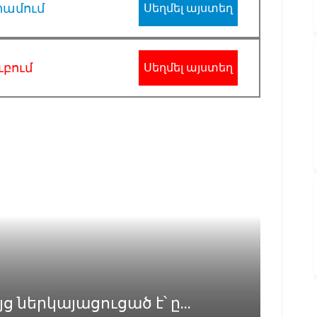
րամում
Սեղմել այստեղ
ւբում
Սեղմել այստեղ
 ներկայացուցած է՝ ը...