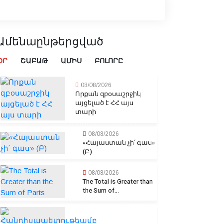
Ամենաընթերցված
ՕՐ
ՇԱԲԱԹ
ԱՄԻՍ
ԲՈԼՈՐԸ
08/08/2026
Որքան զբօսաշրջիկ
այցելած է ՀՀ այս
տարի
08/08/2026
«Հայաստան չի՛ գաս»
(Բ)
08/08/2026
The Total is Greater than
the Sum of...