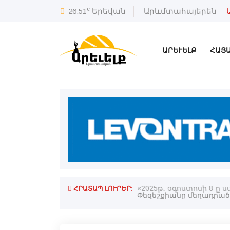
c
26.51
Երեվան
Արևմտահայերեն
ԱՐԵՒԵԼՔ
ՀԱՅ
ՀՐԱՏԱՊ ԼՈՒՐԵՐ:
ն համար
«2025թ․ օգոստոսի 8-ը