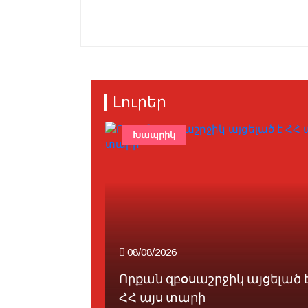
Լուրեր
էյճան
Խապրիկ
08/08/2026
անի
Որքան զբօսաշրջիկ այցելած 
ն ուղ...
ՀՀ այս տարի