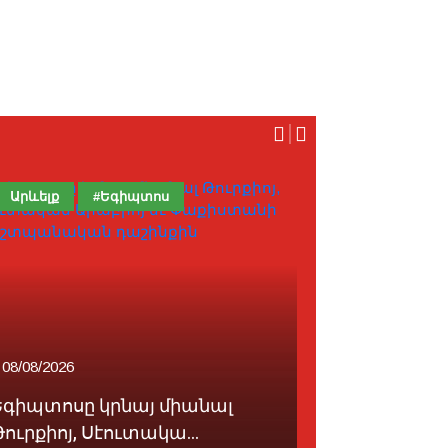
Արևելք
#Եգիպտոս
Հայաստան
08/08/2026
08/08/2026
Եգիպտոսը կրնայ միանալ
Փաշինեանն
ուրքիոյ, Սէուտակա...
հեռախօսազ