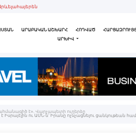
Արևելահայերեն
ԱՍՏԱՆ
ԱՐԱԲԱԿԱՆ ԱՇԽԱՐՀ
ՀՈԴՎԱԾ
ՀԱՐՑԱԶՐՈՒՅ
ԱՐԽԻՎ
 սահմանագիծ է». Վարչապետի ուղերձը