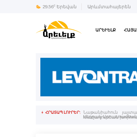
c
29.56
Երեվան
Արևմտահայերեն
ԱՐԵՒԵԼՔ
ՀԱՅԱ
ՀՐԱՏԱՊ ԼՈՒՐԵՐ:
Նաթանիահուն յայտա
Խաղաղութեան խորհու