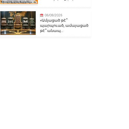
06/08/2026
«Ամլացած թէ՞
պարպուած, ամայացած
թէ՞ անապ...