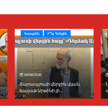
Խապրիկ
Ի՞նչ Գրեցին
06/08/2026
Ճարապլուսի վերջին վկան.
Խայաթ Արթինի յի...
տ