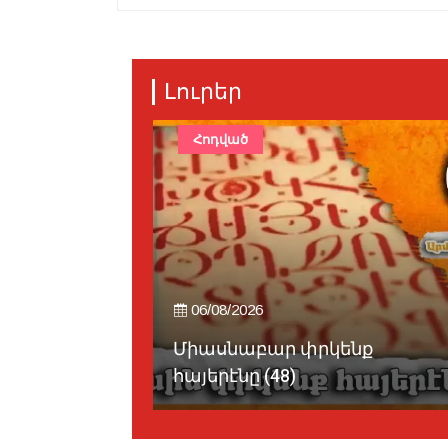
Լուրեր
Հոդված
06/08/2026
պուած,
Միասնաբար փրկենք
պ...
հայերէնը (48)