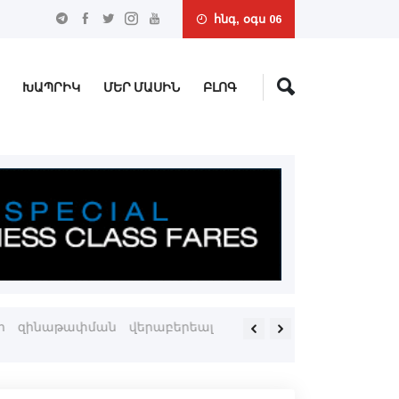
հնգ, օգս 06
ԽԱՊՐԻԿ
ՄԵՐ ՄԱՍԻՆ
ԲԼՈԳ
-ի զինաթափման վերաբերեալ
Արժանթինի Պատգամաւորնե