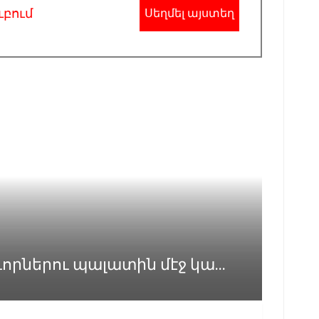
ւբում
Սեղմել այստեղ
ներու պալատին մէջ կա...