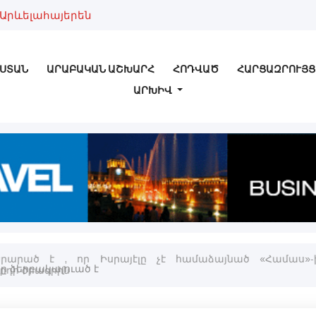
Արևելահայերեն
ՍՏԱՆ
ԱՐԱԲԱԿԱՆ ԱՇԽԱՐՀ
ՀՈԴՎԱԾ
ՀԱՐՑԱԶՐՈՒՅՑ
ԱՐԽԻՎ
րարած է , որ Իսրայէլը չէ համաձայնած «Համաս»
րդի ծրագրին