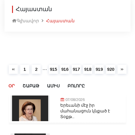
Հայաստան
Գլխավոր
Հայաստան
⋯
1
2
915
916
917
918
919
920
ՕՐ
ՇԱԲԱԹ
ԱՄԻՍ
ԲՈԼՈՐԸ
07/08/2026
Երեւանի մէջ իր
մահանացուն կնքած է
Տօքթ...