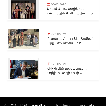
07/08/2026
Արամ Ա. Կաթողիկոս․
«Գարեգին Բ. Վեհափառին...
07/08/2026
Բարձրաշնորհ Տէր Յովնան
Արք. Տէրտէրեանի հ...
07/08/2026
CHP-ի մեծ բաժանումը․
Օզկիւր Օզէլի «Ենի Փ...
© 2015-2026 arevelk.am «Արեւելք» լրատուականէն