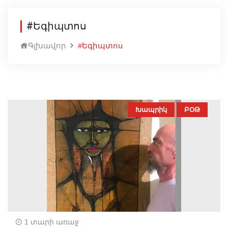
#Եգիպտոս
Գլխավոր
#Եգիպտոս
Խապրիկ
ԲՕԹ
1 տարի առաջ