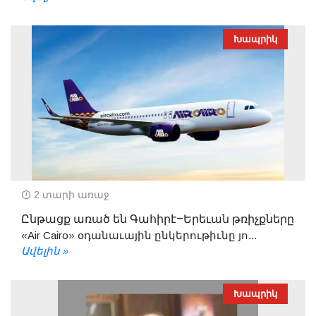
Խապրիկ
2 տարի առաջ
Ընթացք առած են Գահիրէ–Երեւան թռիչքները
«Air Cairo» օդանաւային ընկերութիւնը յո...
Ավելին »
Խապրիկ