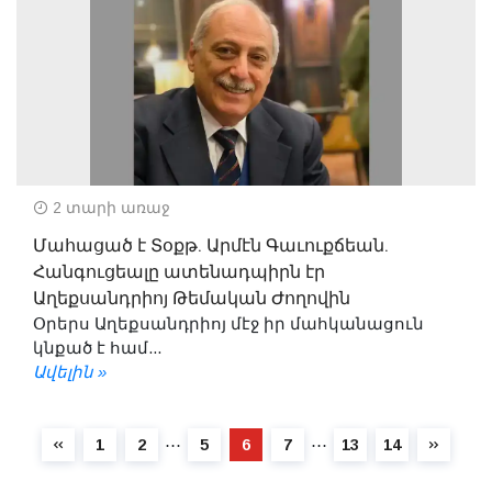
2 տարի առաջ
Մահացած է Տօքթ. Արմէն Գաւուքճեան.
Հանգուցեալը ատենադպիրն էր
Աղեքսանդրիոյ Թեմական Ժողովին
Օրերս Աղեքսանդրիոյ մէջ իր մահկանացուն
կնքած է համ...
Ավելին »
⋯
⋯
1
2
5
6
7
13
14