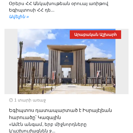
Օրերս ՀՀ Անկախութեան օրուայ առիթով
Եգիպտոսի ՀՀ դե...
Ավելին »
Արաբական Աշխարհ
1 տարի առաջ
Եգիպտոս դատապարտած է Իսրայէլեան
հարուածը՝ Կազային
«Ամէն անգամ, երբ միջնորդները
կ'աշխուժացնեն ջ...