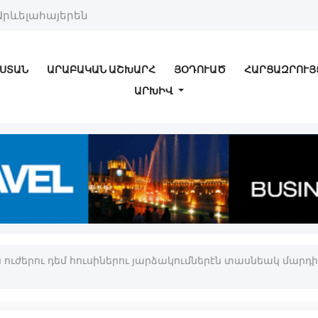
Արևելահայերեն
ՍՏԱՆ
ԱՐԱԲԱԿԱՆ ԱՇԽԱՐՀ
ՅՕԴՈՒԱԾ
ՀԱՐՑԱԶՐՈՒՅ
ԱՐԽԻՎ
ւժերու դեմ հուսիներու յարձակումներէն տասնեակ մարդիկ 