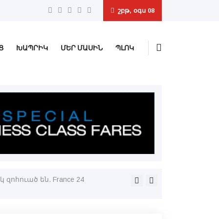
շբթ, օգս 08
Ց
ԽԱՊՐԻԿ
ՄԵՐ ՄԱՍԻՆ
ՊԼՈԿ
զոհուած են. France 24
The Total is Greater than the Sum