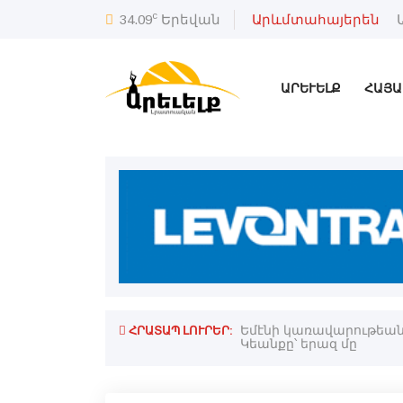
c
34.09
Երեվան
Արևմտահայերեն
ԱՐԵՒԵԼՔ
ՀԱՅԱ
ՀՐԱՏԱՊ ԼՈՒՐԵՐ:
Եմէնի կառավարութեան ո