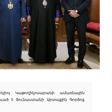
իկիոյ Կաթողիկոսարանի ամառնային
տուած է Յունաստանի Արտաքին Գործոց