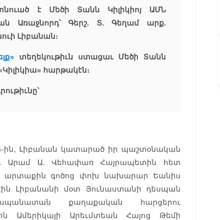
նուած է Մեծի Տանն Կիլիկիոյ ԱՄՆ
ն Առաջնորդ՝ Գերշ. Տ. Գեղամ արք.
նուի Լիբանան։
ելք»
տեղեկութիւն ստացաւ Մեծի Տանն
 «Կիլիկիա» հարթակէն։
ութիւնը՝
025-ին, Լիբանան կատարած իր պաշտօնական
.Տ.Տ. Արամ Ա. Վեհափառ Հայրապետին հետ
նի արտաքին գոծոց փոխ նախարար Եանիս
 էին Լիբանանի մօտ Յունաստանի դեսպան
 դեսպանատան քաղաքական հարցերու
ն Ամերիկայի Արեւմտեան Հայոց Թեմի