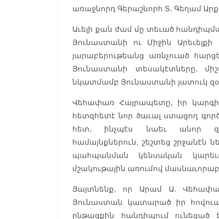
առաջնորդ Գերաշնորհ Տ. Գեղամ Ա
Աւելի քան ժամ մը տեւած հանդիպ
Յունաստանի ու Միջին Արեւելքի
յարաբերութեանց առնչուած հար
Յունաստանի տեսակէտները, միշ
նկատմամբ Յունաստանի յատուկ զօ
Վեհափառ Հայրապետը, իր կարգի
հետզհետէ նոր ծաւալ ստացող գործ
հետ, ինչպէս նաեւ անոր զօ
համայնքներուն, շեշտեց շրջանէն 
պահպանման կենսական կարեւո
մշակութային առումով մասնաւորա
Յայտնենք, որ Արամ Ա. Վեհափ
Յունաստան կատարած իր հովու
ընթացքին հանդիպում ունեցած 