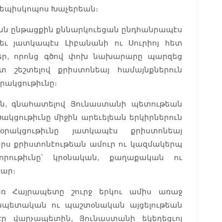
րքեպիսկոպոս Խաչերեան։
ման ընթացքին քննարկուեցան ընդհանրապէս
 եւ յատկապէս Լիբանանի ու Սուրիոյ հետ
ցեր, որոնց գծով փոխ նախարարը պարզեց
տ շեշտելով քրիստոնեայ համայնքներուն
րակցութիւնը։
ն, գնահատելով Յունաստանի պետութեան
ակցութիւնը միջին արեւելեան երկիրներուն
րակցութիւնը յատկապէս քրիստոնեայ
ներս քրիստոնէութեան ամուր ու կազմակերպ
րութիւնը՝ կրօնական, քաղաքական ու
բար։
առ Հայրապետը շուրջ երկու ամիս առաջ
ապետական ու պաշտօնական այցելութեան
էր վարչապետին, Յունաստանի եկեղեցւոյ