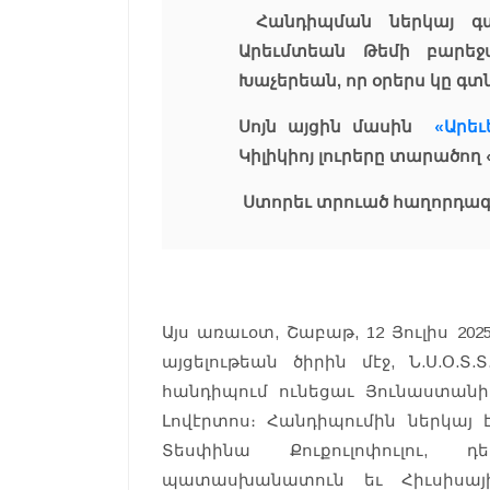
Հանդիպման ներկայ գտ
Արեւմտեան Թեմի բարեջա
Խաչերեան, որ օրերս կը գտ
Սոյն այցին մասին
«Արեւ
Կիլիկիոյ լուրերը տարածող
Ստորեւ տրուած հաղորդագր
Այս առաւօտ, Շաբաթ, 12 Յուլիս 2
այցելութեան ծիրին մէջ, Ն.Ս.Օ
հանդիպում ունեցաւ Յունաստա
Լովէրտոս։ Հանդիպումին ներկայ
Տեսփինա Քուքուլոփուլու,
պատասխանատուն եւ Հիւսիսայի