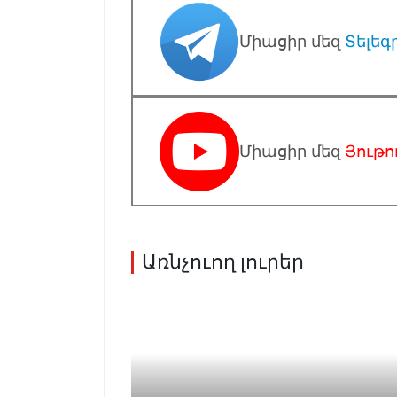
Միացիր մեզ
Տելեգ
Միացիր մեզ
Յութո
Առնչուող լուրեր