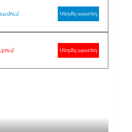
րամում
Սեղմել այստեղ
ւբում
Սեղմել այստեղ