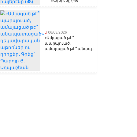
հայերէնը (48)
06/08/2026
«Ամլացած թէ՞
պարպուած,
ամայացած թէ՞ անապ...