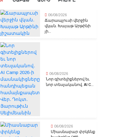
ՕՐ
ՇԱԲԱԹ
ԱՄԻՍ
ԲՈԼՈՐԸ
06/08/2026
Ճարապլուսի վերջին
վկան. Խայաթ Արթինի
յի...
06/08/2026
Նոր գիտելիքներով եւ
նոր տեսլականով. AI C...
06/08/2026
Միասնաբար փրկենք