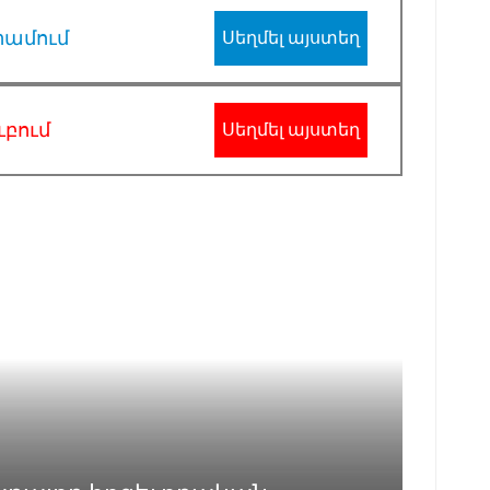
րամում
Սեղմել այստեղ
ւբում
Սեղմել այստեղ