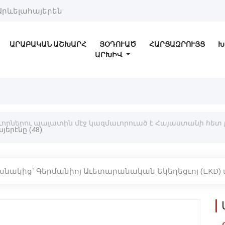
Արևելահայերեն
ԱՐԱԲԱԿԱՆ ԱՇԽԱՐՀ
ՅՕԴՈՒԱԾ
ՀԱՐՑԱԶՐՈՒՅՑ
Խ
ԱՐԽԻՎ
րներու պալատին մէջ կազմաւորուած է Հայաստանի հետ
ասնակից՝ Գերմանիոյ Աւետարանական Եկեղեցւոյ (EKD