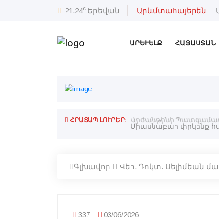
c
21.24
Երեվան
Արևմտահայերեն
ԱՐԵՒԵԼՔ
ՀԱՅԱՍՏԱՆ
ՀՐԱՏԱՊ ԼՈՒՐԵՐ:
Արժանթինի Պատգամաւո
Գլխավոր
Վեր. Դոկտ. Սելիմեան մ
337
03/06/2026