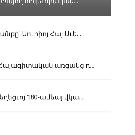
առայող հոգեւորական...
ը՝ Սուրիոյ Հայ Աւե...
Հայագիտական առցանց դ...
եցւոյ 180-ամեայ վկա...